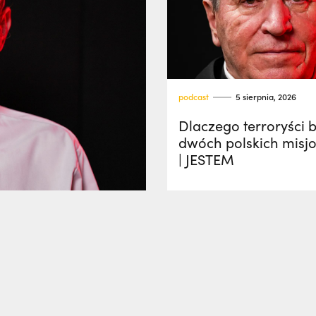
podcast
5 sierpnia, 2026
Dlaczego terroryści ba
dwóch polskich misj
| JESTEM