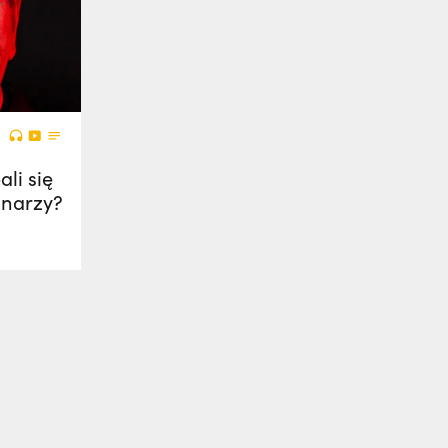
li się
onarzy?