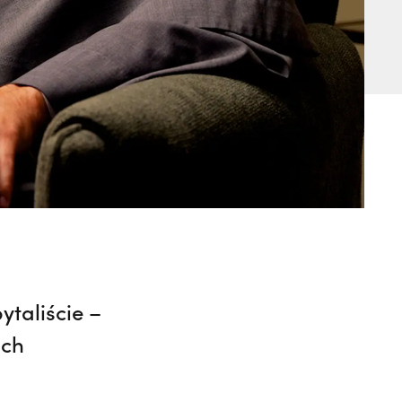
ytaliście –
ich