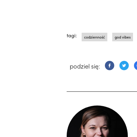
tagi:
codzienność
god vibes
podziel się: