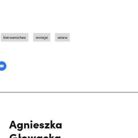
kierownictwo
mniejsi
wiara
Agnieszka
Głowacka