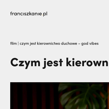
najczęściej wyszukiwane
„Nie jedź na misje, dopóki matka żyje!” | JES
film
|
czym jest kierownictwo duchowe – god vibes
go na zawsze | JESTEM
Czym jest kierow