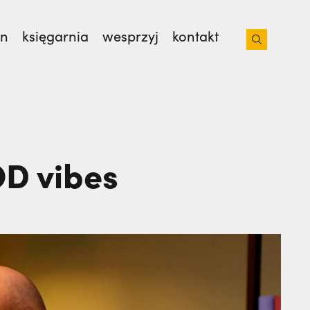
on
księgarnia
wesprzyj
kontakt
isjonarzy? | JESTEM,
Nie wiedziała, że żegna
OD vibes