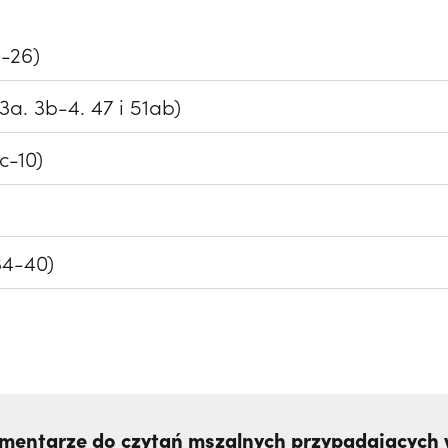
0-26)
-3a. 3b-4. 47 i 51ab)
5c-10)
34-40)
mentarze do czytań mszalnych przypadających w