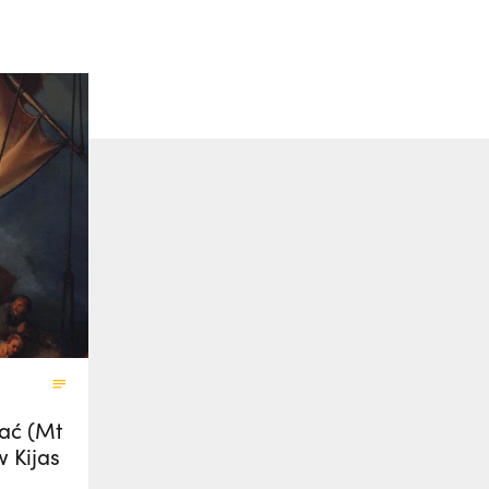
fać (Mt
w Kijas