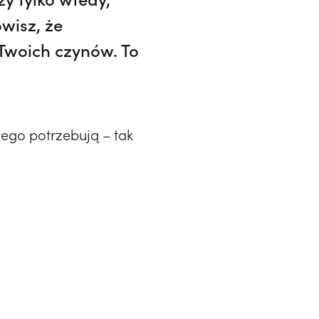
wisz, że
 Twoich czynów. To
zego potrzebują – tak