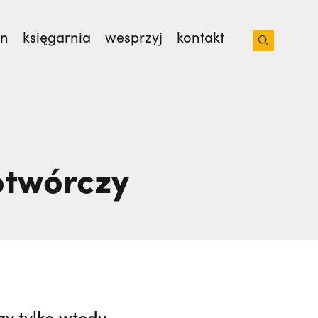
on
księgarnia
wesprzyj
kontakt
sław Kijas,
Otwierał misję w Pariacoto. Wrócił
otwórczy
y tylko wtedy,