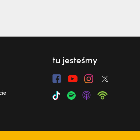
tu jesteśmy
cie
ć