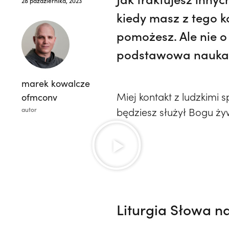
28 października, 2023
kiedy masz z tego k
pomożesz. Ale nie o
podstawowa nauka 
marek kowalcze
Miej kontakt z ludzkimi 
ofmconv
autor
będziesz służył Bogu 
Liturgia Słowa n