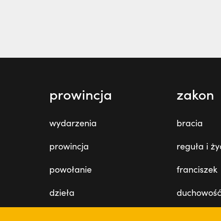
prowincja
zakon
wydarzenia
bracia
prowincja
reguła i ży
powołanie
franciszek
dzieła
duchowoś
misje
święci