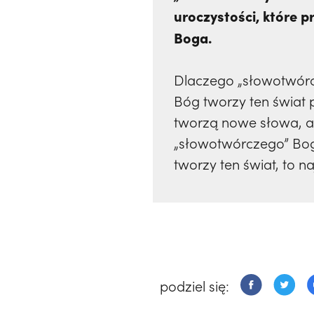
uroczystości, które 
Boga.
Dlaczego „słowotwór
Bóg tworzy ten świat p
tworzą nowe słowa, al
„słowotwórczego” Bog
tworzy ten świat, to n
podziel się: