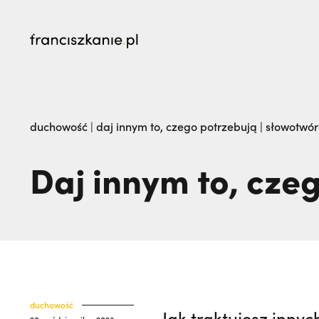
najczęściej wyszukiwane
Kalwaria Pacławska zaprasza na Wielki Odpu
duchowość
|
daj innym to, czego potrzebują | słowotwó
na pogrzeb braci. | JESTEM
Daj innym to, cze
duchowość
Jak traktujesz inny