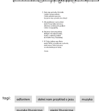
tagi:
adfontem
dałeś nam przykład o jezu
muzyka
muzyka liturgiczna
pieśni liturgiczne