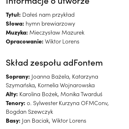
Informacje o utworze
Tytuł:
Dałeś nam przykład
Słowa:
hymn brewiarzowy
Muzyka:
Mieczysław Mazurek
Opracowanie:
Wiktor Lorens
Skład zespołu adFontem
Soprany:
Joanna Bażela, Katarzyna
Szymańska, Kornelia Wojnarowska
Alty:
Karolina Bożek, Monika Twarduś
Tenory:
o. Sylwester Kurzyna OFMConv,
Bogdan Szewczyk
Basy:
Jan Baciak, Wiktor Lorens