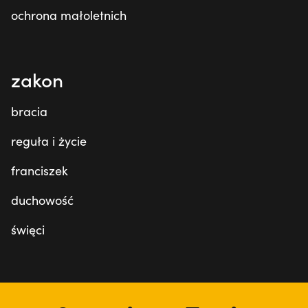
ochrona małoletnich
zakon
bracia
reguła i życie
franciszek
duchowość
święci
tu jesteśmy