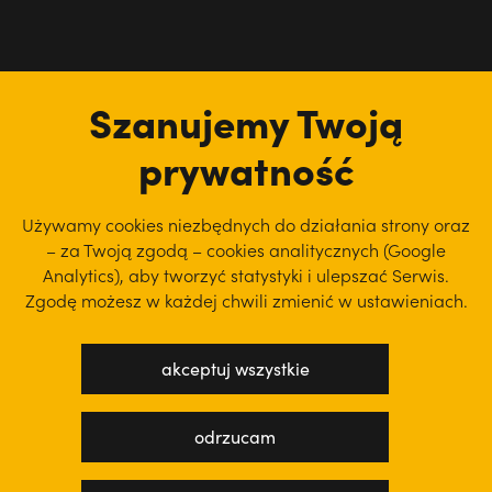
tu jesteśmy
Szanujemy Twoją
prywatność
Używamy cookies niezbędnych do działania strony oraz
– za Twoją zgodą – cookies analitycznych (Google
Analytics), aby
tworzyć statystyki i ulepszać Serwis.
Zgodę możesz w każdej chwili zmienić w ustawieniach.
akceptuj wszystkie
polityka prywatności
regulamin serwisu
odrzucam
projekt: WEBsellent