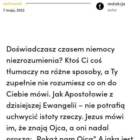
polskich misjonarzy? | JESTEM,
Nie
klasztory
redakcja
duchowość
święci
autor
7 maja, 2023
wiedziała, że żegna go na zawsze | JESTEM
kuria prowincjalna
ochrona małoletnich
Doświadczasz czasem niemocy
niezrozumienia? Ktoś Ci coś
tłumaczy na różne sposoby, a Ty
zupełnie nie rozumiesz co on do
Ciebie mówi. Jak Apostołowie z
dzisiejszej Ewangelii – nie potrafią
uchwycić istoty rzeczy. Jezus mówi
im, że znają Ojca, a oni nadal
proszą: „Pokaż nam Ojca”. A jaka jest