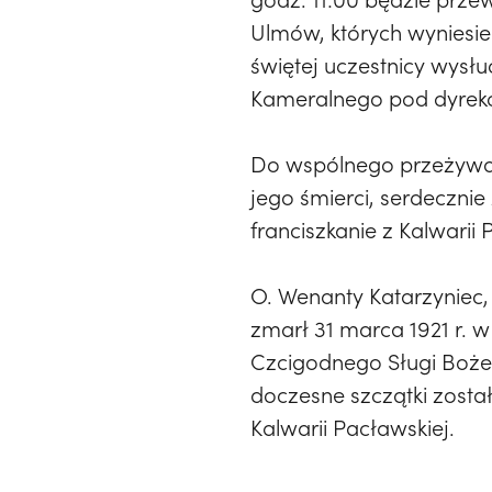
Ulmów, których wyniesie
świętej uczestnicy wysł
Kameralnego pod dyrekcj
Do wspólnego przeżywan
jego śmierci, serdeczni
franciszkanie z Kalwarii 
O. Wenanty Katarzyniec, 
zmarł 31 marca 1921 r. w 
Czcigodnego Sługi Bożeg
doczesne szczątki zost
Kalwarii Pacławskiej.