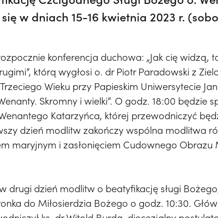
ię w dniach 15-16 kwietnia 2023 r. (sobo
ozpocznie konferencja duchowa: „Jak cię widzą, ta
ugimi”, którą wygłosi o. dr Piotr Paradowski z Zie
 Trzeciego Wieku przy Papieskim Uniwersytecie Ja
„Wenanty. Skromny i wielki”. O godz. 18:00 będzie
o. Wenantego Katarzyńca, której przewodniczyć będz
erwszy dzień modlitw zakończy wspólna modlitwa 
em maryjnym i zasłonięciem Cudownego Obrazu 
, w drugi dzień modlitw o beatyfikację sługi Bożeg
onka do Miłosierdzia Bożego o godz. 10:30. Głów
odniczył ks. dr Witold Burda, diecezjalny postulato