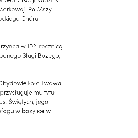
w Markowej. Po Mszy
nockiego Chóru
rzyńca w 102. rocznicę
godnego Sługi Bożego,
 w Obydowie koło Lwowa,
 przysługuje mu tytuł
s. Świętych, jego
ofagu w bazylice w