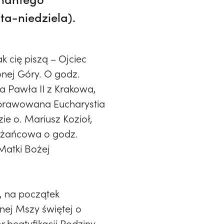
ta-niedziela).
k cię piszą – Ojciec
lonej Góry. O godz.
na Pawła II z Krakowa,
 sprawowana Eucharystia
ie o. Mariusz Kozioł,
różańcowa o godz.
Matki Bożej
o, na początek
nej Mszy świętej o
r beatyfikacji Rodziny