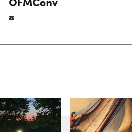
OFMConv