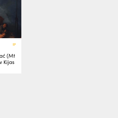
fać (Mt
w Kijas