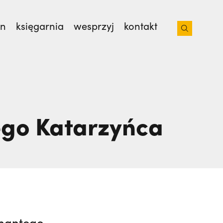
on
księgarnia
wesprzyj
kontakt
sław Kijas,
Otwierał misję w Pariacoto. Wrócił
ego Katarzyńca
enantego