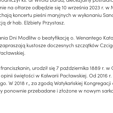
nie na ołtarze odbędzie się 10 września 2023 r. 
uchają koncertu pieśni maryjnych w wykonaniu Sa
ą dr hab. Elżbiety Przystasz.
ia Dni Modlitw o beatyfikację o. Wenantego Kata
e zapraszają kustosze doczesnych szczątków Czci
Pacławskiej.
franciszkanin, urodził się 7 października 1889 r.
opinii świętości w Kalwarii Pacławskiej. Od 2016 r.
o. W 2018 r., za zgodą Watykańskiej Kongregacji d
ały ponownie przebadane i złożone w nowym sark