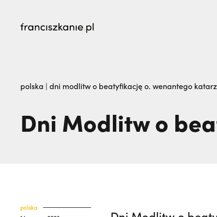
najczęściej wyszukiwane
Kalwaria Pacławska zaprasza na Wielki Odpu
polska
|
dni modlitw o beatyfikację o. wenantego katar
na pogrzeb braci. | JESTEM
Dni Modlitw o bea
polska
Dni Modlitw o beat