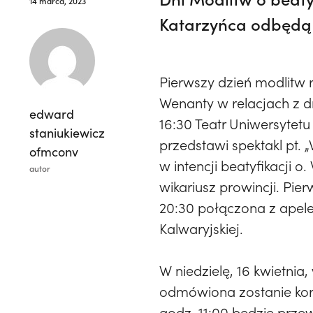
14 marca, 2023
Katarzyńca odbędą s
Pierwszy dzień modlitw r
Wenanty w relacjach z dr
edward
16:30 Teatr Uniwersytetu
staniukiewicz
przedstawi spektakl pt. 
ofmconv
w intencji beatyfikacji 
autor
wikariusz prowincji. Pi
20:30 połączona z apel
Kalwaryjskiej.
W niedzielę, 16 kwietnia
odmówiona zostanie kor
godz. 11:00 będzie przew