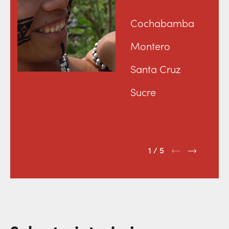
Cochabamba
Montero
Santa Cruz
Sucre
1 / 5