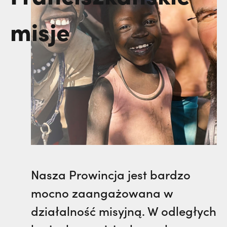
kuria prowincjalna
misje
dzieła
misje
ochrona małoletnich
klasztory
misje
kuria prowincjalna
klasztory
ochrona małoletnich
kuria prowincjalna
ochrona małoletnich
Nasza Prowincja jest bardzo
mocno zaangażowana w
działalność misyjną. W odległych