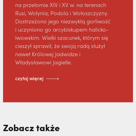
na przełomie XIV i XV w. na terenach
Rusi, Wołynia, Podola i Wołoszczyzny.
Dostrzeżono jego niezwykłą gorliwość
i uczyniono go arcybiskupem halicko-
lwowskim. Wielki szacunek, którym się
cieszył sprawił, że swoją radą służył
nawet Królowej Jadwidze i
Władysławowi Jagielle.
czytaj więcej
Zobacz także