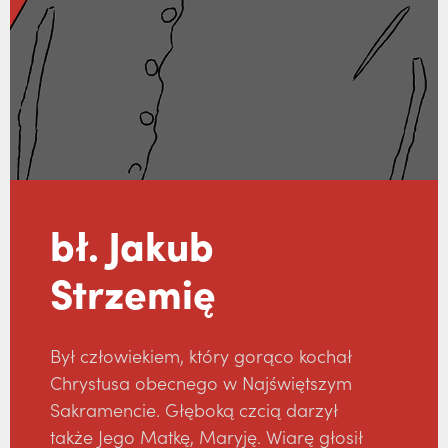
bł. Jakub
Strzemię
Był człowiekiem, który gorąco kochał
Chrystusa obecnego w Najświętszym
Sakramencie. Głęboką czcią darzył
także Jego Matkę, Maryję. Wiarę głosił