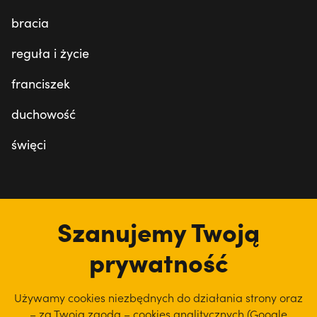
bracia
reguła i życie
franciszek
duchowość
święci
tu jesteśmy
Szanujemy Twoją
prywatność
Używamy cookies niezbędnych do działania strony oraz
– za Twoją zgodą – cookies analitycznych (Google