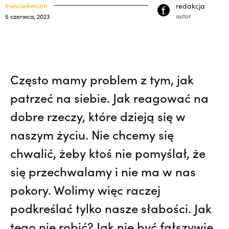
33) | o. Zdzisław Kijas,
Otwierał misję w
klasztory
redakcja
franciszkanizm
święci
autor
5 czerwca, 2023
Pariacoto. Wrócił na pogrzeb braci. |
kuria prowincjalna
JESTEM
ochrona małoletnich
Często mamy problem z tym, jak
patrzeć na siebie. Jak reagować na
dobre rzeczy, które dzieją się w
naszym życiu. Nie chcemy się
chwalić, żeby ktoś nie pomyślał, że
się przechwalamy i nie ma w nas
pokory. Wolimy więc raczej
podkreślać tylko nasze słabości. Jak
tego nie robić? Jak nie być fałszywie