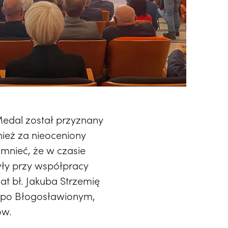
Medal został przyznany
nież za nieoceniony
mnieć, że w czasie
yły przy współpracy
t bł. Jakuba Strzemię
k po Błogosławionym,
ów.