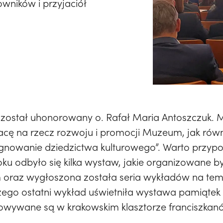
wników i przyjaciół
został uhonorowany o. Rafał Maria Antoszczuk. 
acę na rzecz rozwoju i promocji Muzeum, jak rów
gnowanie dziedzictwa kulturowego”. Warto przypo
oku odbyło się kilka wystaw, jakie organizowane b
 oraz wygłoszona została seria wykładów na tema
zego ostatni wykład uświetniła wystawa pamiąte
howywane są w krakowskim klasztorze franciszkan