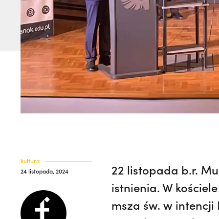
kultura
22 listopada b.r. M
24 listopada, 2024
istnienia. W koście
msza św. w intencj