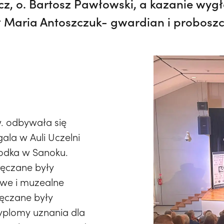
z, o. Bartosz Pawłowski, a kazanie wygł
ł Maria Antoszczuk- gwardian i proboszc
. odbywała się
ala w Auli Uczelni
odka w Sanoku.
ręczane były
we i muzealne
ręczane były
yplomy uznania dla