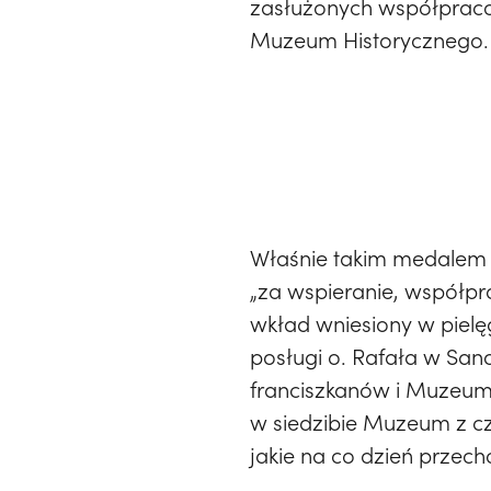
zasłużonych współpraco
Muzeum Historycznego.
Właśnie takim medalem 
„za wspieranie, współpr
wkład wniesiony w pielę
posługi o. Rafała w San
franciszkanów i Muzeum
w siedzibie Muzeum z c
jakie na co dzień przec