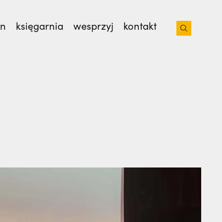
on
księgarnia
wesprzyj
kontakt
 z bratem na lotnisko. Nie wiedziała, że
 od 35 lat. | JESTEM