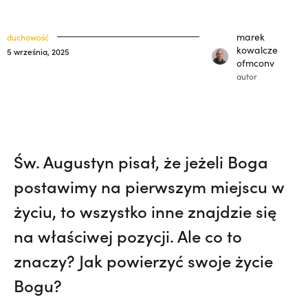
33) | o. Zdzisław Kijas,
Otwierał misję w
klasztory
święci
Pariacoto. Wrócił na pogrzeb braci. |
marek
duchowość
kuria prowincjalna
JESTEM
kowalcze
5 września, 2025
ofmconv
ochrona małoletnich
autor
Św. Augustyn pisał, że jeżeli Boga
postawimy na pierwszym miejscu w
życiu, to wszystko inne znajdzie się
na właściwej pozycji. Ale co to
znaczy? Jak powierzyć swoje życie
Bogu?