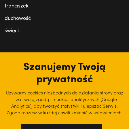
franciszek
duchowość
święci
tu jesteśmy
Szanujemy Twoją
prywatność
Używamy cookies niezbędnych do działania strony oraz
– za Twoją zgodą – cookies analitycznych (Google
Analytics), aby
tworzyć statystyki i ulepszać Serwis.
Zgodę możesz w każdej chwili zmienić w ustawieniach.