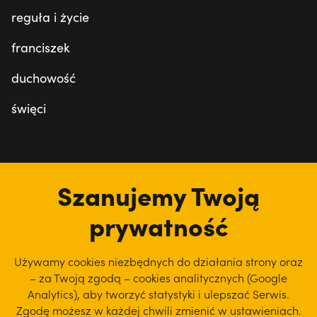
reguła i życie
franciszek
duchowość
święci
tu jesteśmy
Szanujemy Twoją
prywatność
Używamy cookies niezbędnych do działania strony oraz
– za Twoją zgodą – cookies analitycznych (Google
Analytics), aby
tworzyć statystyki i ulepszać Serwis.
Zgodę możesz w każdej chwili zmienić w ustawieniach.