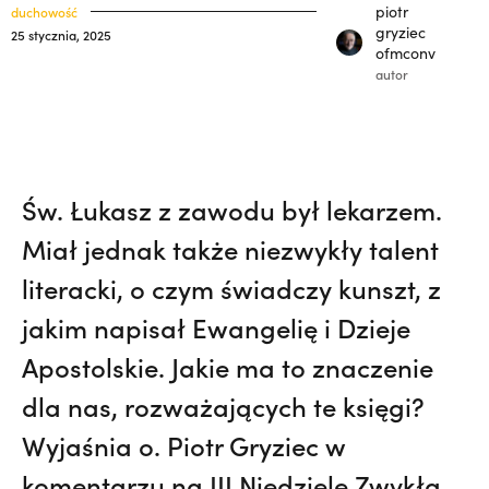
polskich misjonarzy? | JESTEM,
Nie
klasztory
piotr
duchowość
święci
gryziec
25 stycznia, 2025
wiedziała, że żegna go na zawsze | JESTEM
ofmconv
kuria prowincjalna
autor
ochrona małoletnich
Św. Łukasz z zawodu był lekarzem.
Miał jednak także niezwykły talent
literacki, o czym świadczy kunszt, z
jakim napisał Ewangelię i Dzieje
Apostolskie. Jakie ma to znaczenie
dla nas, rozważających te księgi?
Wyjaśnia o. Piotr Gryziec w
komentarzu na III Niedzielę Zwykłą.