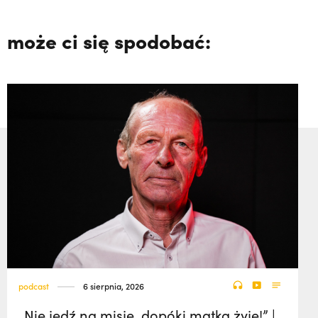
może ci się spodobać:
podcast
6 sierpnia, 2026
„Nie jedź na misje, dopóki matka żyje!” |