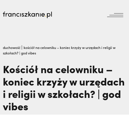
aktualności
Wyszukiwarka
jubileusz800
jubileusz
|
duchowość
kościół na celowniku – koniec krzyży w urzędach i religii w
szkołach? | god vibes
prowincja
odpust
wydarzenia
Kościół na celowniku –
zakon
wydarzenia
koniec krzyży w urzędach
prowincja
bracia mniejsi
dokumenty
i religii w szkołach? | god
księgarnia
powołanie
reguła i życie
najczęściej wyszukiwane
biblioteka
vibes
dzieła
wesprzyj
franciszek
„Nie jedź na misje, dopóki matka żyje!” |
misje
duchowość
JESTEM,
Dlaczego terroryści bali się dwóch
kontakt