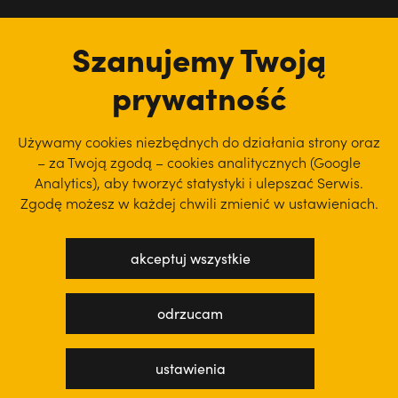
tu jesteśmy
Szanujemy Twoją
prywatność
Używamy cookies niezbędnych do działania strony oraz
– za Twoją zgodą – cookies analitycznych (Google
Analytics), aby
tworzyć statystyki i ulepszać Serwis.
Zgodę możesz w każdej chwili zmienić w ustawieniach.
akceptuj wszystkie
polityka prywatności
regulamin serwisu
odrzucam
projekt: WEBsellent
wykonanie: techbees
ustawienia