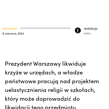
polskich misjonarzy? | JESTEM,
Nie
klasztory
święci
wiedziała, że żegna go na zawsze | JESTEM
kuria prowincjalna
ochrona małoletnich
redakcja
duchowość
autor
6 czerwca, 2024
Prezydent Warszawy likwiduje
krzyże w urzędach, a władze
państwowe pracują nad projektem
uelastycznienia religii w szkołach,
który może doprowadzić do
likwidacji tego przedmiotu.