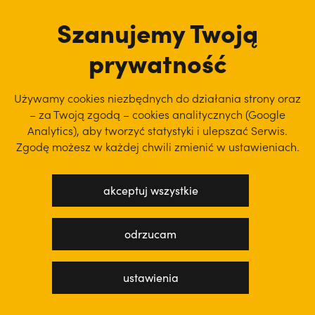
tu jesteśmy
Szanujemy Twoją
prywatność
Używamy cookies niezbędnych do działania strony oraz
– za Twoją zgodą – cookies analitycznych (Google
Analytics), aby
tworzyć statystyki i ulepszać Serwis.
Zgodę możesz w każdej chwili zmienić w ustawieniach.
akceptuj wszystkie
polityka prywatności
regulamin serwisu
odrzucam
projekt: WEBsellent
wykonanie: techbees
ustawienia