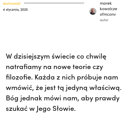
polskich misjonarzy? | JESTEM,
Nie
klasztory
marek
duchowość
święci
kowalcze
4 stycznia, 2025
wiedziała, że żegna go na zawsze | JESTEM
ofmconv
kuria prowincjalna
autor
ochrona małoletnich
W dzisiejszym świecie co chwilę
natrafiamy na nowe teorie czy
filozofie. Każda z nich próbuje nam
wmówić, że jest tą jedyną właściwą.
Bóg jednak mówi nam, aby prawdy
szukać w Jego Słowie.