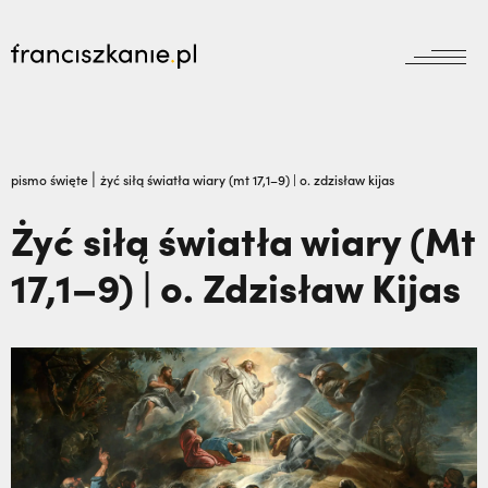
aktualności
Wyszukiwarka
jubileusz800
jubileusz
|
pismo święte
żyć siłą światła wiary (mt 17,1–9) | o. zdzisław kijas
prowincja
Żyć siłą światła wiary (Mt
odpust
wydarzenia
17,1–9) | o. Zdzisław Kijas
zakon
wydarzenia
prowincja
bracia mniejsi
dokumenty
księgarnia
powołanie
reguła i życie
najczęściej wyszukiwane
biblioteka
dzieła
wesprzyj
franciszek
Kalwaria Pacławska zaprasza na Wielki
misje
duchowość
Odpust.,
Nigdy nie przestać ufać (Mt 14, 22-
kontakt