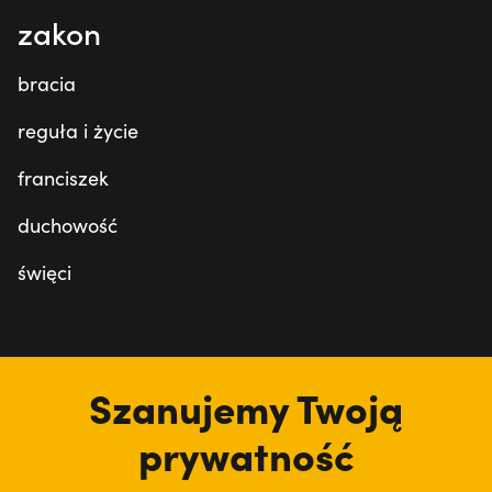
zakon
bracia
reguła i życie
franciszek
duchowość
święci
tu jesteśmy
Szanujemy Twoją
prywatność