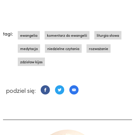
tagi:
ewangelia
komentarz do ewangelii
liturgia słowa
medytacja
niedzielne czytania
rozważanie
zdzisław kijas
podziel się: