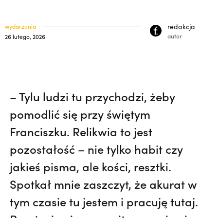
polskich misjonarzy? | JESTEM,
Nie
klasztory
święci
wiedziała, że żegna go na zawsze | JESTEM
redakcja
wydarzenia
kuria prowincjalna
autor
26 lutego, 2026
ochrona małoletnich
– Tylu ludzi tu przychodzi, żeby
pomodlić się przy świętym
Franciszku. Relikwia to jest
pozostałość – nie tylko habit czy
jakieś pisma, ale kości, resztki.
Spotkał mnie zaszczyt, że akurat w
tym czasie tu jestem i pracuję tutaj.