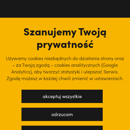
tu jesteśmy
Szanujemy Twoją
prywatność
Używamy cookies niezbędnych do działania strony oraz
– za Twoją zgodą – cookies analitycznych (Google
Analytics), aby
tworzyć statystyki i ulepszać Serwis.
Zgodę możesz w każdej chwili zmienić w ustawieniach.
akceptuj wszystkie
polityka prywatności
regulamin serwisu
odrzucam
projekt: WEBsellent
wykonanie: techbees