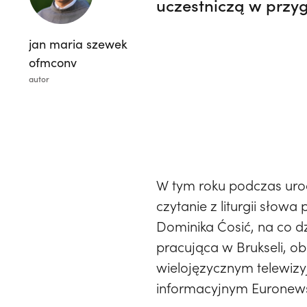
uczestniczą w przy
jan maria szewek
ofmconv
autor
W tym roku podczas uroc
czytanie z liturgii słow
Dominika Ćosić, na co d
pracująca w Brukseli, o
wielojęzycznym telewiz
informacyjnym Euronew