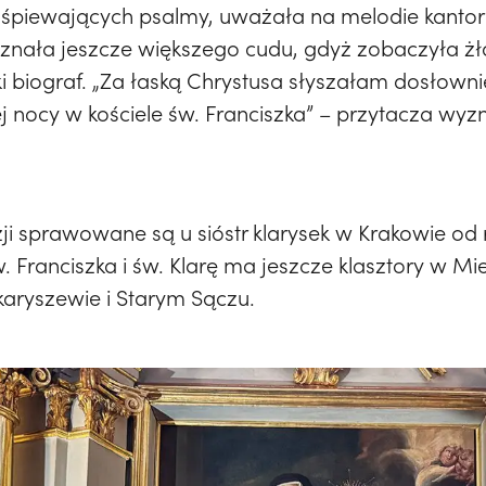
e śpiewających psalmy, uważała na melodie kantor
znała jeszcze większego cudu, gdyż zobaczyła żł
ski biograf. „Za łaską Chrystusa słyszałam dosłow
j nocy w kościele św. Franciszka” – przytacza wyzn
zji sprawowane są u sióstr klarysek w Krakowie od
 Franciszka i św. Klarę ma jeszcze klasztory w Mi
karyszewie i Starym Sączu.