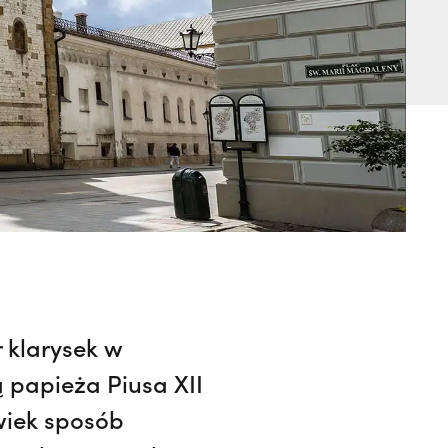
r klarysek w
ą papieża Piusa XII
wiek sposób