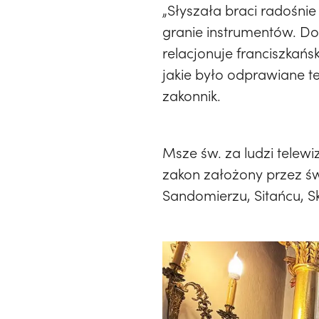
„Słyszała braci radośni
granie instrumentów. Do
relacjonuje franciszkań
jakie było odprawiane te
zakonnik.
Msze św. za ludzi telewi
zakon założony przez św.
Sandomierzu, Sitańcu, S