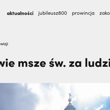
aktualności
jubileusz800
prowincja
zak
misjonarzy? O. Zdzisław Gogola | JESTEM,
Pojechała
wizji
On ocalał, jego bracia zginęli. Z tym pytaniem żyje
ie msze św. za ludzi