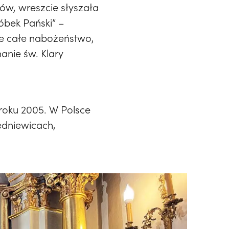
ów, wreszcie słyszała
óbek Pański” –
nie całe nabożeństwo,
anie św. Klary
 roku 2005. W Polsce
edniewicach,