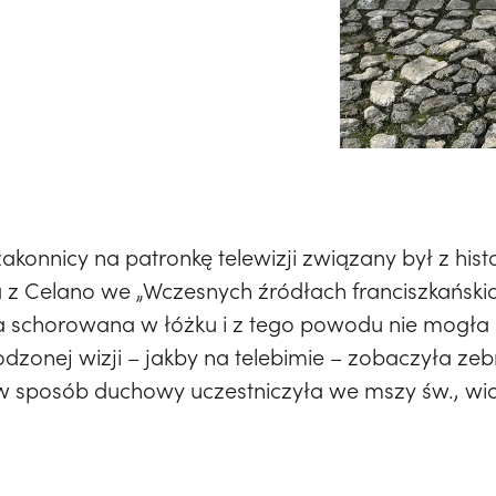
konnicy na patronkę telewizji związany był z hist
 z Celano we „Wczesnych źródłach franciszkańskich
ła schorowana w łóżku i z tego powodu nie mogła
dzonej wizji – jakby na telebimie – zobaczyła zeb
i w sposób duchowy uczestniczyła we mszy św., wid