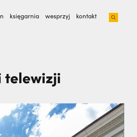
on
księgarnia
wesprzyj
kontakt
 z bratem na lotnisko. Nie wiedziała, że
 od 35 lat. | JESTEM
 telewizji