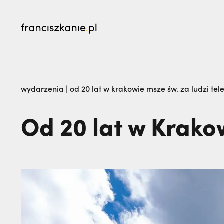
najczęściej wyszukiwane
Dlaczego terroryści bali się dwóch polskich 
wydarzenia
|
od 20 lat w krakowie msze św. za ludzi tele
żegna go na zawsze. Maria Kozieł | JESTEM,
Od 20 lat w Krakow