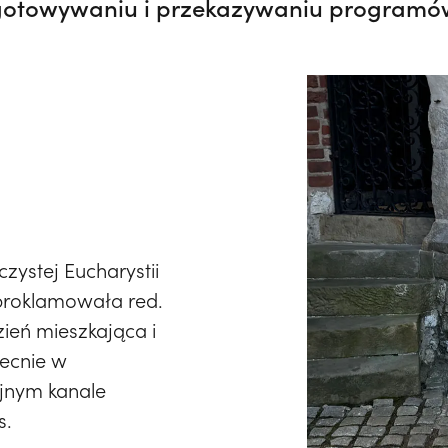
gotowywaniu i przekazywaniu programów
zystej Eucharystii
a proklamowała red.
zień mieszkająca i
becnie w
yjnym kanale
s.