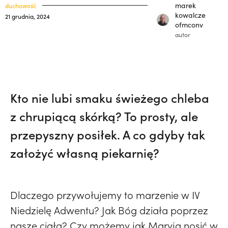
33) | o. Zdzisław Kijas,
Otwierał misję w
klasztory
marek
duchowość
święci
kowalcze
21 grudnia, 2024
Pariacoto. Wrócił na pogrzeb braci. |
ofmconv
kuria prowincjalna
JESTEM
autor
ochrona małoletnich
Kto nie lubi smaku świeżego chleba
z chrupiącą skórką? To prosty, ale
przepyszny posiłek. A co gdyby tak
założyć własną piekarnię?
Dlaczego przywołujemy to marzenie w IV
Niedzielę Adwentu? Jak Bóg działa poprzez
nasze ciała? Czy możemy jak Maryja nosić w