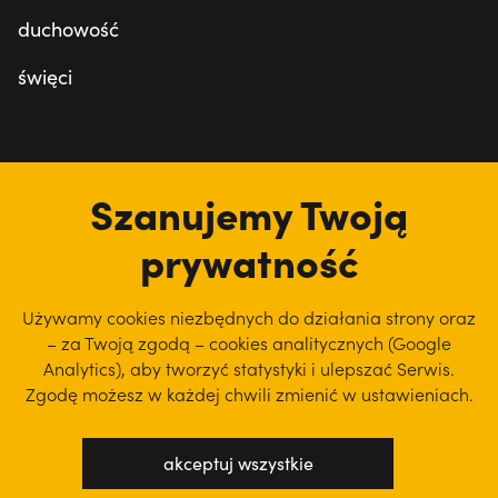
duchowość
święci
tu jesteśmy
Szanujemy Twoją
prywatność
Używamy cookies niezbędnych do działania strony oraz
– za Twoją zgodą – cookies analitycznych (Google
Analytics), aby
tworzyć statystyki i ulepszać Serwis.
Zgodę możesz w każdej chwili zmienić w ustawieniach.
akceptuj wszystkie
polityka prywatności