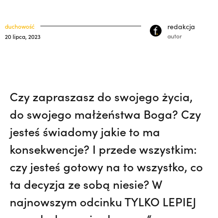
Pojechała z bratem na lotnisko. Nie
klasztory
święci
wiedziała, że żegna go na zawsze. Maria
redakcja
duchowość
kuria prowincjalna
Kozieł | JESTEM,
On ocalał, jego bracia
autor
20 lipca, 2023
zginęli. Z tym pytaniem żyje od 35 lat. |
ochrona małoletnich
JESTEM
Czy zapraszasz do swojego życia,
do swojego małżeństwa Boga? Czy
jesteś świadomy jakie to ma
konsekwencje? I przede wszystkim:
czy jesteś gotowy na to wszystko, co
ta decyzja ze sobą niesie? W
najnowszym odcinku TYLKO LEPIEJ