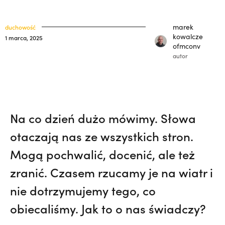
Pojechała z bratem na lotnisko. Nie
klasztory
święci
wiedziała, że żegna go na zawsze. Maria
marek
duchowość
kuria prowincjalna
Kozieł | JESTEM,
On ocalał, jego bracia
kowalcze
1 marca, 2025
ofmconv
zginęli. Z tym pytaniem żyje od 35 lat. |
ochrona małoletnich
autor
JESTEM
Na co dzień dużo mówimy. Słowa
otaczają nas ze wszystkich stron.
Mogą pochwalić, docenić, ale też
zranić. Czasem rzucamy je na wiatr i
nie dotrzymujemy tego, co
obiecaliśmy. Jak to o nas świadczy?