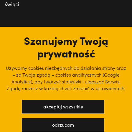
święci
tu jesteśmy
Szanujemy Twoją
prywatność
Używamy cookies niezbędnych do działania strony oraz
– za Twoją zgodą – cookies analitycznych (Google
Analytics), aby
tworzyć statystyki i ulepszać Serwis.
Zgodę możesz w każdej chwili zmienić w ustawieniach.
akceptuj wszystkie
polityka prywatności
regulamin serwisu
odrzucam
projekt: WEBsellent