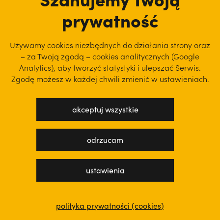
prywatność
Jan Maria Szewek OFMConv
Używamy cookies niezbędnych do działania strony oraz
– za Twoją zgodą – cookies analitycznych (Google
Analytics), aby
tworzyć statystyki i ulepszać Serwis.
Zgodę możesz w każdej chwili zmienić w ustawieniach.
akceptuj wszystkie
może ci się spodobać:
odrzucam
ustawienia
polityka prywatności (cookies)