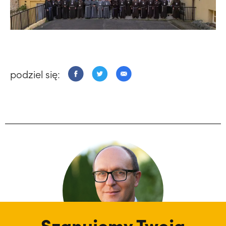
podziel się:
Szanujemy Twoją