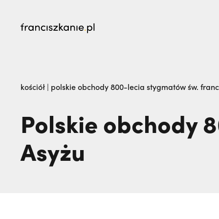
najczęściej wyszukiwane
„Nie jedź na misje, dopóki matka żyje!” | JES
kościół
|
polskie obchody 800-lecia stygmatów św. franc
go na zawsze | JESTEM
Polskie obchody 8
Asyżu