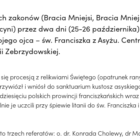
ech zakonów (Bracia Mniejsi, Bracia Mniej
cyni) przez dwa dni (25-26 października)
jego ojca – św. Franciszka z Asyżu. Cen
ii Zebrzydowskiej.
 się procesją z relikwiami Świętego (opatrunek ra
przywiózł i wniósł do sanktuarium kustosz asyskie
dziesięciu polskich prowincji franciszkańskich wr
e je uczcili przy śpiewie litanii do św. Franciszka
to trzech referatów: o. dr. Konrada Cholewy, dr M