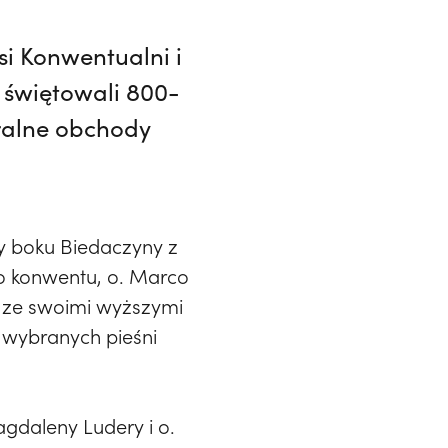
si Konwentualni i
 świętowali 800-
tralne obchody
ny boku Biedaczyny z
go konwentu, o. Marco
az ze swoimi wyższymi
 i wybranych pieśni
agdaleny Ludery i o.