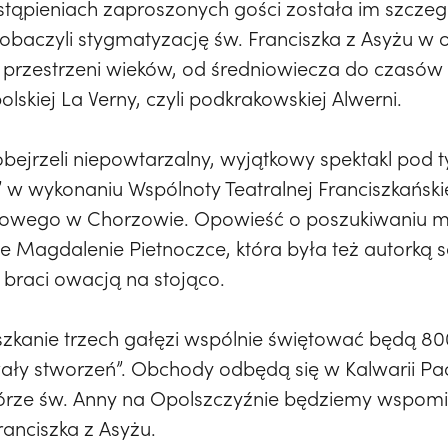
ystąpieniach zaproszonych gości została im szcz
 Zobaczyli stygmatyzację św. Franciszka z Asyżu w
 przestrzeni wieków, od średniowiecza do czasów
lskiej La Verny, czyli podkrakowskiej Alwerni.
obejrzeli niepowtarzalny, wyjątkowy spektakl pod 
” w wykonaniu Wspólnoty Teatralnej Franciszkańs
ego w Chorzowie. Opowieść o poszukiwaniu miłoś
e Magdalenie Pietnoczce, która była też autorką s
 braci owacją na stojąco.
szkanie trzech gałęzi wspólnie świętować będą 800
ały stworzeń”. Obchody odbędą się w Kalwarii Pac
Górze św. Anny na Opolszczyźnie będziemy wspomi
ranciszka z Asyżu.