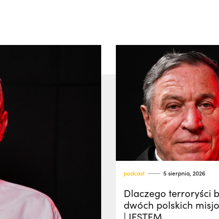
podcast
5 sierpnia, 2026
Dlaczego terroryści ba
dwóch polskich misj
| JESTEM