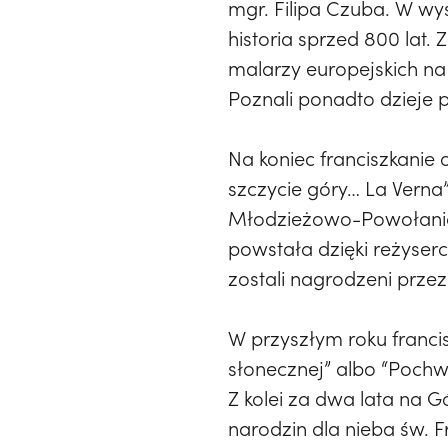
mgr. Filipa Czuba. W w
historia sprzed 800 lat.
malarzy europejskich na
Poznali ponadto dzieje po
Na koniec franciszkanie 
szczycie góry… La Verna
Młodzieżowo-Powołaniow
powstała dzięki reżyserc
zostali nagrodzeni przez
W przyszłym roku franci
słonecznej” albo “Pochw
Z kolei za dwa lata na 
narodzin dla nieba św. F