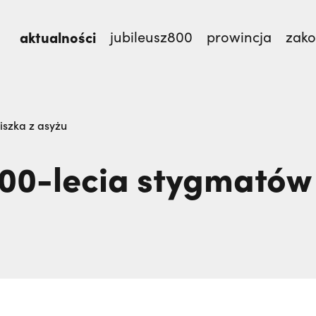
aktualności
jubileusz800
prowincja
zak
TEM,
Dlaczego terroryści bali się dwóch polskich m
iszka z asyżu
00-lecia stygmatów 