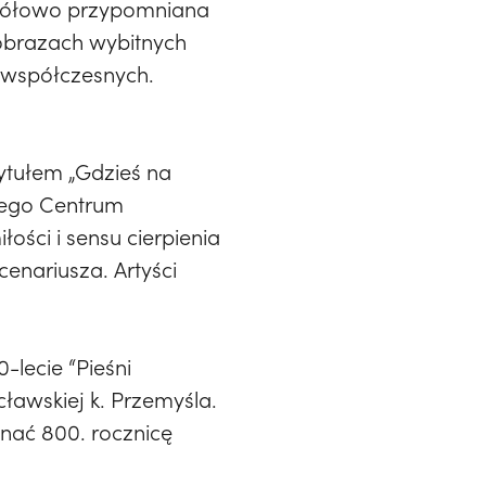
egółowo przypomniana
 obrazach wybitnych
 współczesnych.
tytułem „Gdzieś na
kiego Centrum
ci i sensu cierpienia
cenariusza. Artyści
-lecie “Pieśni
ławskiej k. Przemyśla.
nać 800. rocznicę