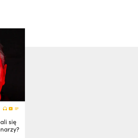
li się
onarzy?