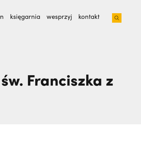
on
księgarnia
wesprzyj
kontakt
isjonarzy? | JESTEM,
Nie wiedziała, że żegna
św. Franciszka z