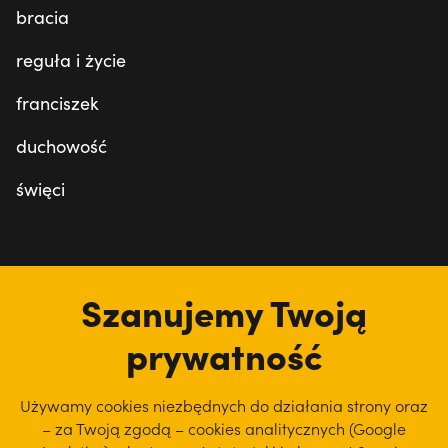
bracia
reguła i życie
franciszek
duchowość
święci
tu jesteśmy
Szanujemy Twoją
prywatność
Używamy cookies niezbędnych do działania strony oraz
– za Twoją zgodą – cookies analitycznych (Google