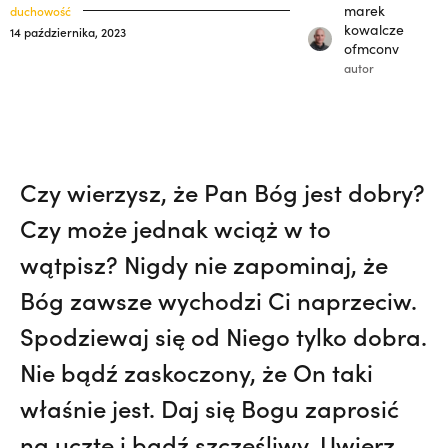
misję w Pariacoto. Wrócił na pogrzeb braci.
klasztory
marek
duchowość
święci
kowalcze
14 października, 2023
| JESTEM,
„Nie jedź na misje, dopóki matka
ofmconv
kuria prowincjalna
żyje!” | JESTEM
autor
ochrona małoletnich
Czy wierzysz, że Pan Bóg jest dobry?
Czy może jednak wciąż w to
wątpisz? Nigdy nie zapominaj, że
Bóg zawsze wychodzi Ci naprzeciw.
Spodziewaj się od Niego tylko dobra.
Nie bądź zaskoczony, że On taki
właśnie jest. Daj się Bogu zaprosić
na ucztę i bądź szczęśliwy. Uwierz,