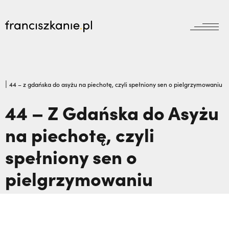
aktualności
Wyszukiwarka
jubileusz800
jubileusz
|
44 – z gdańska do asyżu na piechotę, czyli spełniony sen o pielgrzymowaniu
prowincja
44 – Z Gdańska do Asyżu
odpust
wydarzenia
na piechotę, czyli
zakon
wydarzenia
prowincja
bracia mniejsi
spełniony sen o
dokumenty
księgarnia
powołanie
reguła i życie
pielgrzymowaniu
najczęściej wyszukiwane
biblioteka
dzieła
wesprzyj
franciszek
Prawie tam nie pojechałem: czego nauczyli
misje
duchowość
mnie męczennicy z Pariacoto,
Otwierał
kontakt