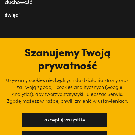
duchowość
święci
tu jesteśmy
Szanujemy Twoją
prywatność
Używamy cookies niezbędnych do działania strony oraz
– za Twoją zgodą – cookies analitycznych (Google
Analytics), aby
tworzyć statystyki i ulepszać Serwis.
Zgodę możesz w każdej chwili zmienić w ustawieniach.
akceptuj wszystkie
polityka prywatności
regulamin serwisu