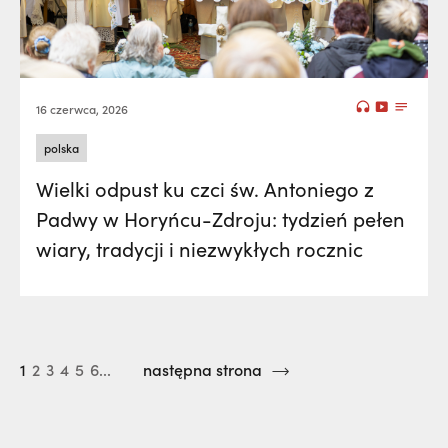
16 czerwca, 2026
polska
Wielki odpust ku czci św. Antoniego z
Padwy w Horyńcu-Zdroju: tydzień pełen
wiary, tradycji i niezwykłych rocznic
1
2
3
4
5
6...
następna strona