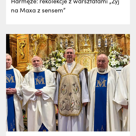
Harmęże: rekolekcje z warsztatami „Żyj
na Maxa z sensem”