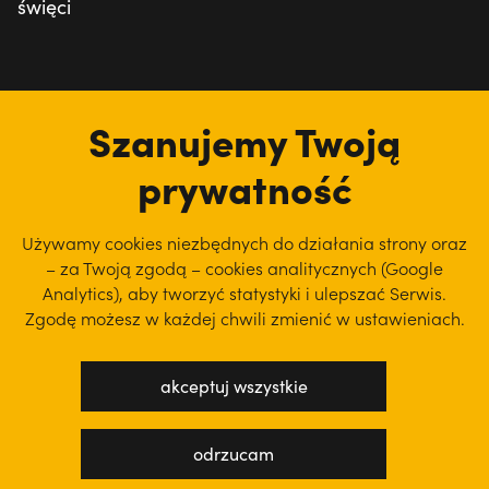
święci
tu jesteśmy
Szanujemy Twoją
prywatność
Używamy cookies niezbędnych do działania strony oraz
– za Twoją zgodą – cookies analitycznych (Google
Analytics), aby
tworzyć statystyki i ulepszać Serwis.
Zgodę możesz w każdej chwili zmienić w ustawieniach.
akceptuj wszystkie
polityka prywatności
regulamin serwisu
odrzucam
projekt: WEBsellent