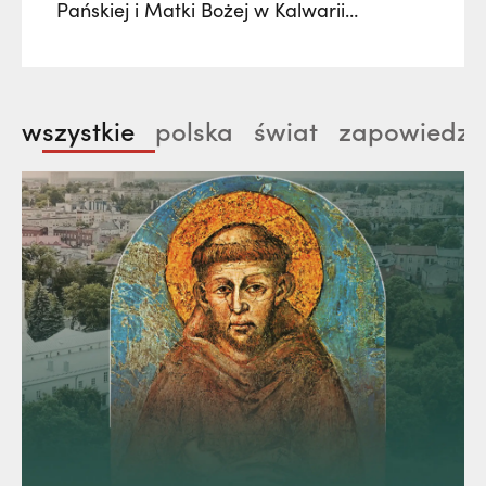
Pańskiej i Matki Bożej w Kalwarii
Pacławskiej. Wielki Odpust Kalwaryjski
zgromadzi tysiące wiernych z kraju i
zagranicy, którzy wezmą udział w
wszystkie
polska
świat
zapowiedzi
procesjach, tradycyjnych dróżkach,
uroczystych liturgiach oraz wydarzeniach
muzycznych. Kulminacją będzie
uroczystość Wniebowzięcia Najświętszej
Maryi Panny 15 sierpnia.…