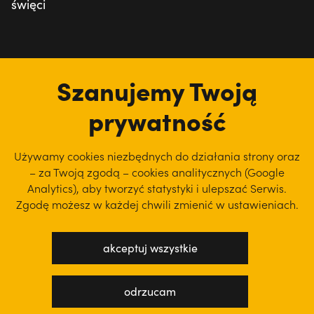
święci
tu jesteśmy
Szanujemy Twoją
prywatność
Używamy cookies niezbędnych do działania strony oraz
– za Twoją zgodą – cookies analitycznych (Google
Analytics), aby
tworzyć statystyki i ulepszać Serwis.
Zgodę możesz w każdej chwili zmienić w ustawieniach.
akceptuj wszystkie
polityka prywatności
regulamin serwisu
odrzucam
projekt: WEBsellent