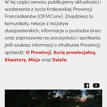
prowincja
W tej części serwisu publikujemy aktualności i
33) | o. Zdzisław Kijas,
Otwierał misję w
klasztory
wydarzenia
święci
wydarzenia z życia Krakowskiej Prowincji
dzieła
Pariacoto. Wrócił na pogrzeb braci. |
powołanie
kuria prowincjalna
prowincja
Franciszkanów (OFMConv). Znajdziesz tu
JESTEM
misje
komunikaty, relacje z inicjatyw
dzieła
ochrona małoletnich
powołanie
duszpasterskich, informacje o posłudze braci
klasztory
misje
oraz zaproszenia na uroczystości i spotkania.
dzieła
kuria prowincjalna
Jeśli szukasz informacji o strukturze Prowincji,
klasztory
misje
O Prowincji
Kurię prowincjalną
sprawdź:
,
,
ochrona małoletnich
kuria prowincjalna
Klasztory
Misje
Dzieła
,
oraz
.
klasztory
ochrona małoletnich
kuria prowincjalna
ochrona małoletnich