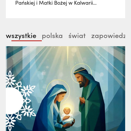
Pańskiej i Matki Bożej w Kalwarii
Pacławskiej. Wielki Odpust Kalwaryjski
zgromadzi tysiące wiernych z kraju i
zagranicy, którzy wezmą udział w
wszystkie
polska
świat
zapowiedzi
procesjach, tradycyjnych dróżkach,
uroczystych liturgiach oraz wydarzeniach
muzycznych. Kulminacją będzie
uroczystość Wniebowzięcia Najświętszej
Maryi Panny 15 sierpnia.…