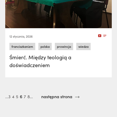
12 stycznia, 2026
franciszkanizm
polska
prowincja
wiedza
Śmierć. Między teologią a
doświadczeniem
...3
4
5
6
7
8...
następna strona