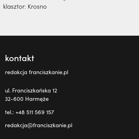
33) | o. Zdzisław Kijas,
Otwierał misję w
klasztory
klasztor:
Krosno
święci
Pariacoto. Wrócił na pogrzeb braci. |
kuria prowincjalna
JESTEM
ochrona małoletnich
kontakt
redakcja franciszkanie.pl
ul. Franciszkańska 12
32-600 Harmęże
tel.: +48 511 569 157
redakcja@franciszkanie.pl