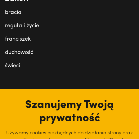
bracia
reguła i życie
franciszek
duchowość
święci
tu jesteśmy
Szanujemy Twoją
prywatność
Używamy cookies niezbędnych do działania strony oraz