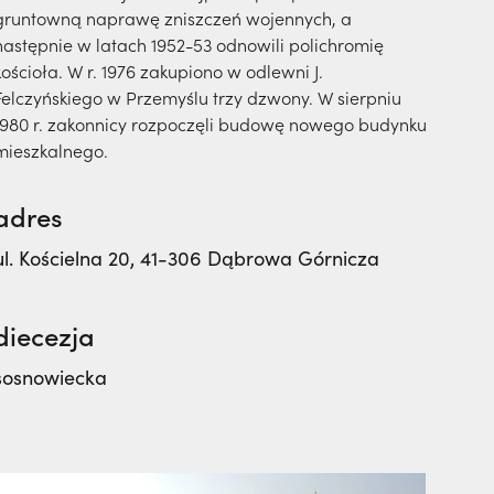
gruntowną naprawę zniszczeń wojennych, a
następnie w latach 1952-53 odnowili polichromię
kościoła. W r. 1976 zakupiono w odlewni J.
Felczyńskiego w Przemyślu trzy dzwony. W sierpniu
1980 r. zakonnicy rozpoczęli budowę nowego budynku
mieszkalnego.
adres
ul. Kościelna 20, 41-306 Dąbrowa Górnicza
diecezja
sosnowiecka