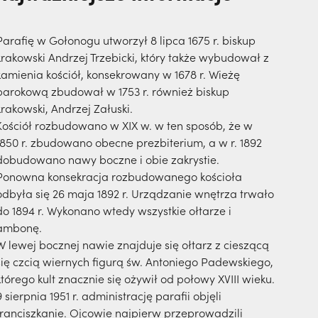
Parafię w Gołonogu utworzył 8 lipca 1675 r. biskup
krakowski Andrzej Trzebicki, który także wybudował z
kamienia kościół, konsekrowany w 1678 r. Wieżę
barokową zbudował w 1753 r. również biskup
krakowski, Andrzej Załuski.
Kościół rozbudowano w XIX w. w ten sposób, że w
1850 r. zbudowano obecne prezbiterium, a w r. 1892
dobudowano nawy boczne i obie zakrystie.
Ponowna konsekracja rozbudowanego kościoła
odbyła się 26 maja 1892 r. Urządzanie wnętrza trwało
do 1894 r. Wykonano wtedy wszystkie ołtarze i
ambonę.
W lewej bocznej nawie znajduje się ołtarz z cieszącą
się czcią wiernych figurą św. Antoniego Padewskiego,
którego kult znacznie się ożywił od połowy XVIII wieku.
9 sierpnia 1951 r. administrację parafii objęli
franciszkanie. Ojcowie najpierw przeprowadzili