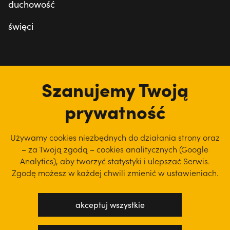
duchowość
święci
tu jesteśmy
Szanujemy Twoją
prywatność
Używamy cookies niezbędnych do działania strony oraz
– za Twoją zgodą – cookies analitycznych (Google
Analytics), aby
tworzyć statystyki i ulepszać Serwis.
Zgodę możesz w każdej chwili zmienić w ustawieniach.
akceptuj wszystkie
polityka prywatności
regulamin serwisu