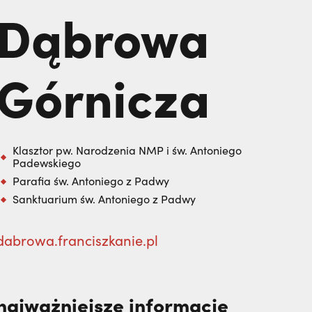
polskich misjonarzy? | JESTEM,
Nie
Dąbrowa
klasztory
święci
wiedziała, że żegna go na zawsze | JESTEM
kuria prowincjalna
Górnicza
ochrona małoletnich
Klasztor pw. Narodzenia NMP i św. Antoniego
Padewskiego
Parafia św. Antoniego z Padwy
Sanktuarium św. Antoniego z Padwy
dabrowa.franciszkanie.pl
najważniejsze informacje