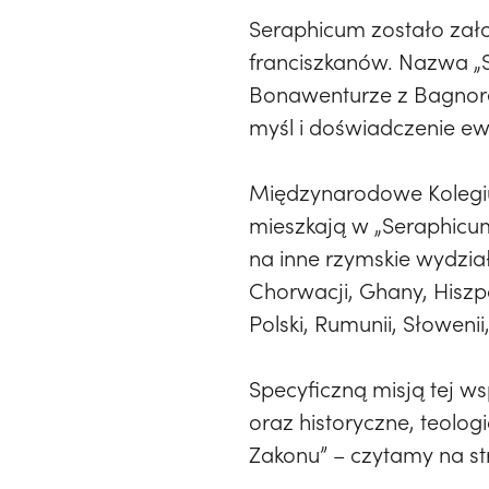
Seraphicum zostało zało
franciszkanów. Nazwa „S
Bonawenturze z Bagnoregi
myśl i doświadczenie ew
Międzynarodowe Kolegium
mieszkają w „Seraphicum
na inne rzymskie wydział
Chorwacji, Ghany, Hiszpan
Polski, Rumunii, Słoweni
Specyficzną misją tej ws
oraz historyczne, teolo
Zakonu” – czytamy na s