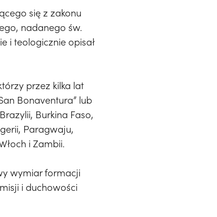
ącego się z zakonu
iego, nadanego św.
 i teologicznie opisał
rzy przez kilka lat
„San Bonaventura” lub
razylii, Burkina Faso,
igerii, Paragwaju,
 Włoch i Zambii.
owy wymiar formacji
misji i duchowości