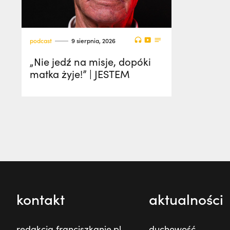
podcast
9 sierpnia, 2026
„Nie jedź na misje, dopóki
matka żyje!” | JESTEM
kontakt
aktualności
redakcja franciszkanie.pl
duchowość