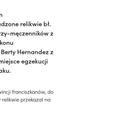
m
zone relikwie bł.
arzy-męczenników z
akonu
 Berty Hernandez z
miejsce egzekucji
aku.
incji franciszkanów, do
 relikwie przekazał na