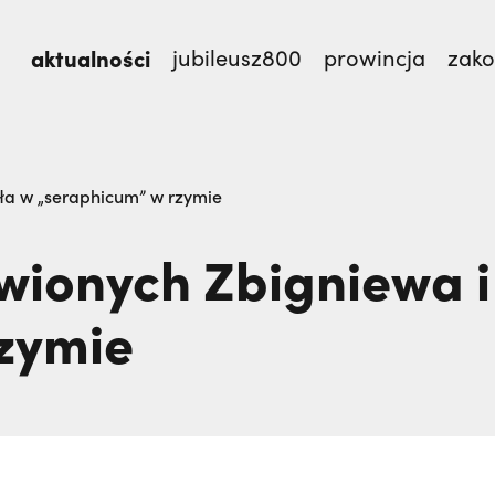
aktualności
jubileusz800
prowincja
zak
mnie męczennicy z Pariacoto,
Otwierał misję w Par
ała w „seraphicum” w rzymie
TEM
wionych Zbigniewa 
zymie