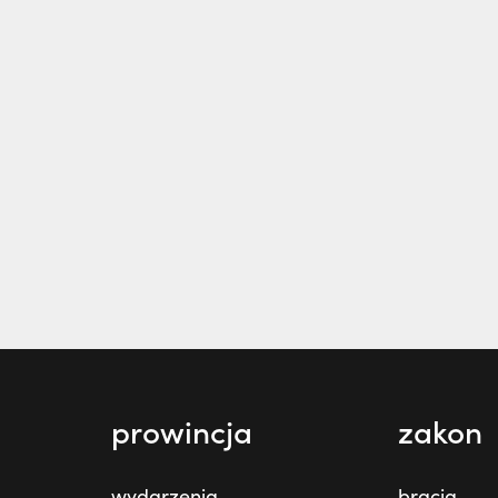
prowincja
zakon
wydarzenia
bracia