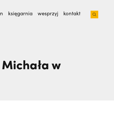
on
księgarnia
wesprzyj
kontakt
iacoto. Wrócił na pogrzeb braci. | JESTEM,
i Michała w