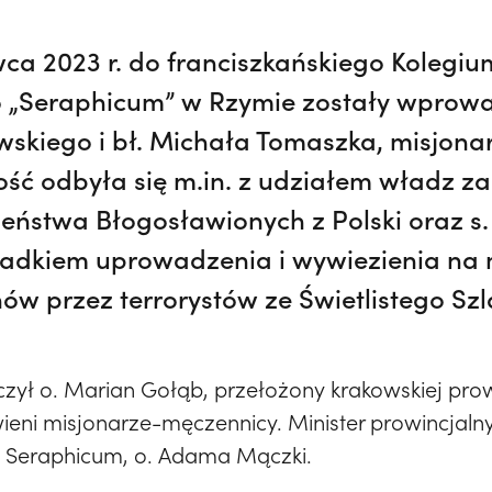
ca 2023 r. do franciszkańskiego Kolegiu
Seraphicum” w Rzymie zostały wprowad
wskiego i bł. Michała Tomaszka, misjon
ość odbyła się m.in. z udziałem władz z
eństwa Błogosławionych z Polski oraz s.
iadkiem uprowadzenia i wywiezienia na 
nów przez terrorystów ze Świetlistego Szl
zył o. Marian Gołąb, przełożony krakowskiej prow
wieni misjonarze-męczennicy. Minister prowincjalny
a Seraphicum, o. Adama Mączki.