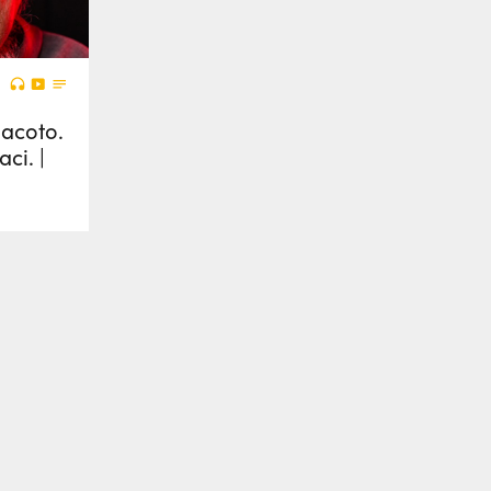
iacoto.
ci. |