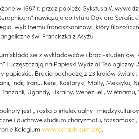
żone w 1587 r. przez papieża Sykstusa V, wywodz
eraphicum” nawiązuje do tytułu Doktora Serafick
o, wybitnemu franciszkaninowi, który filozoficznie
angeliczne św. Franciszka z Asyżu.
 składa się z wykładowców i braci-studentów, któ
” i uczęszczają na Papieski Wydział Teologiczny 
y papieskie. Bracia pochodzą z 23 krajów świata: B
ii, Indii, Iranu, Kenii, Kostaryki, Malty, Meksyku, N
i, Tanzanii, Ugandy, Ukrainy, Wenezueli, Wietnamu,
pólnoty jest „troska o intelektualny i międzykultur
giczne i duchowe studium charyzmatu, tożsamości, 
tronie Kolegium
www.seraphicum.org
.