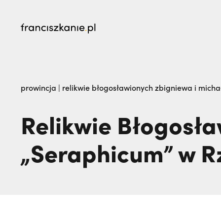
najczęściej wyszukiwane
Prawie tam nie pojechałem: czego nauczyli 
prowincja
|
relikwie błogosławionych zbigniewa i mich
„Nie jedź na misje, dopóki matka żyje!” | JES
Relikwie Błogosła
„Seraphicum” w R