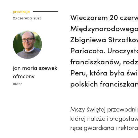
prowincja
Wieczorem 20 czerw
23 czerwca, 2023
Międzynarodowego „
Zbigniewa Strzałko
Pariacoto. Uroczyst
franciszkanów, rodz
jan maria szewek
Peru, która była św
ofmconv
polskich franciszka
autor
Mszy świętej przewodnic
której należeli błogosła
ręce gwardiana i rektor