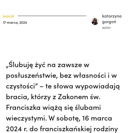
Pojechała z bratem na lotnisko. Nie
klasztory
święci
wiedziała, że żegna go na zawsze. Maria
katarzyna
kościół
kuria prowincjalna
Kozieł | JESTEM,
On ocalał, jego bracia
gorgoń
17 marca, 2024
autor
zginęli. Z tym pytaniem żyje od 35 lat. |
ochrona małoletnich
JESTEM
„Ślubuję żyć na zawsze w
posłuszeństwie, bez własności i w
czystości” – te słowa wypowiadają
bracia, którzy z Zakonem św.
Franciszka wiążą się ślubami
wieczystymi. W sobotę, 16 marca
2024 r. do franciszkańskiej rodziny