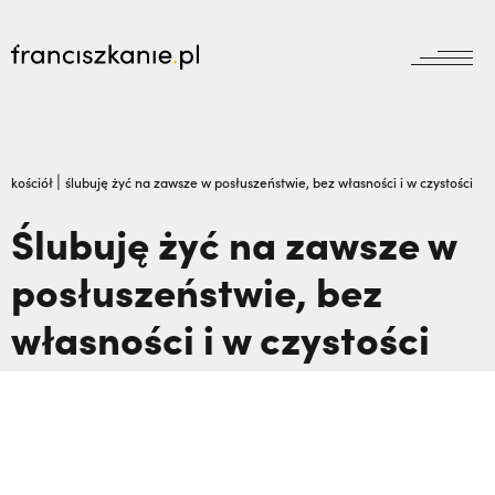
aktualności
Wyszukiwarka
jubileusz800
jubileusz
|
kościół
ślubuję żyć na zawsze w posłuszeństwie, bez własności i w czystości
prowincja
Ślubuję żyć na zawsze w
odpust
wydarzenia
posłuszeństwie, bez
zakon
wydarzenia
prowincja
bracia mniejsi
własności i w czystości
dokumenty
księgarnia
powołanie
reguła i życie
najczęściej wyszukiwane
biblioteka
dzieła
wesprzyj
franciszek
Dlaczego terroryści bali się dwóch polskich
misje
duchowość
misjonarzy? O. Zdzisław Gogola | JESTEM,
kontakt