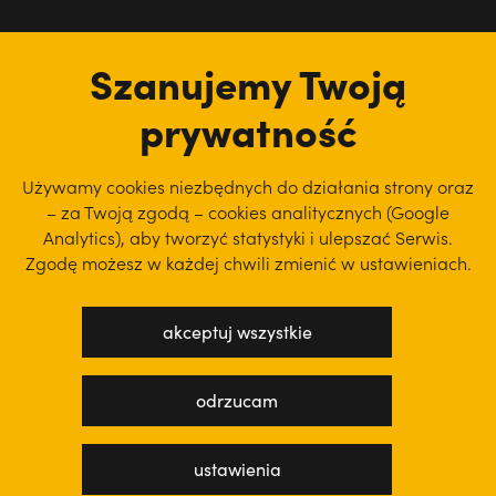
tu jesteśmy
Szanujemy Twoją
prywatność
Używamy cookies niezbędnych do działania strony oraz
– za Twoją zgodą – cookies analitycznych (Google
Analytics), aby
tworzyć statystyki i ulepszać Serwis.
Zgodę możesz w każdej chwili zmienić w ustawieniach.
akceptuj wszystkie
polityka prywatności
regulamin serwisu
odrzucam
projekt: WEBsellent
wykonanie: techbees
ustawienia