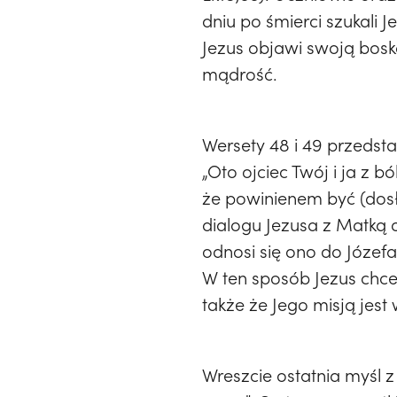
dniu po śmierci szukali 
Jezus objawi swoją bos
mądrość.
Wersety 48 i 49 przedst
„Oto ojciec Twój i ja z 
że powinienem być (dosł
dialogu Jezusa z Matką 
odnosi się ono do Józef
W ten sposób Jezus chce
także że Jego misją jest
Wreszcie ostatnia myśl 