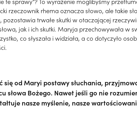
tkie te sprawy”? To wyrażenie moglibyśmy przetłum
ecki rzeczownik rhema oznacza słowo, ale takie sło
 pozostawia trwałe skutki w otaczającej rzeczywis
łowa, jak i ich skutki. Maryja przechowywała w sw
zystko, co słyszała i widziała, a co dotyczyło osob
ci.
 się od Maryi postawy słuchania, przyjmow
rcu słowa Bożego. Nawet jeśli go nie rozumi
ztałtuje nasze myślenie, nasze wartościowanie