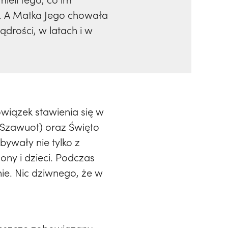
y. A Matka Jego chowała
drości, w latach i w
owiązek stawienia się w
 (Szawuot) oraz Święto
ywały nie tylko z
ony i dzieci. Podczas
e. Nic dziwnego, że w