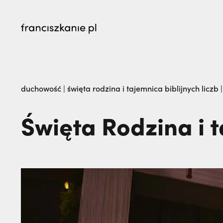
najczęściej wyszukiwane
Prawie tam nie pojechałem: czego nauczyli 
duchowość
|
święta rodzina i tajemnica biblijnych liczb 
„Nie jedź na misje, dopóki matka żyje!” | JES
Święta Rodzina i t