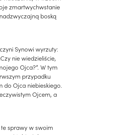
 swoje zmartwychwstanie
ą nadzwyczajną boską
czyni Synowi wyrzuty:
Czy nie wiedzieliście,
 mojego Ojca?”. W tym
pierwszym przypadku
 do Ojca niebieskiego.
rzeczywistym Ojcem, a
e te sprawy w swoim