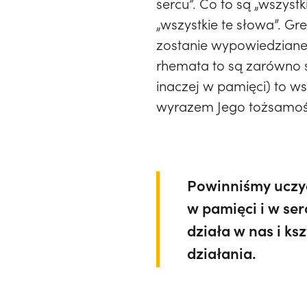
sercu”. Co to są „wszys
„wszystkie te słowa”. Gr
zostanie wypowiedziane,
rhemata to są zarówno s
inaczej w pamięci) to ws
wyrazem Jego tożsamoś
Powinniśmy uczyć
w pamięci i w se
działa w nas i ks
działania.