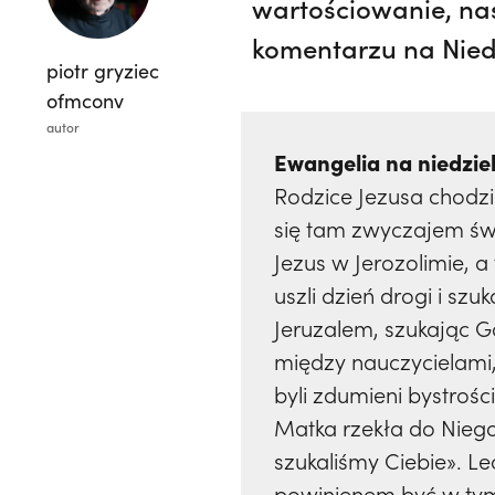
wartościowanie, nasz
komentarzu na Niedz
piotr gryziec
ofmconv
autor
Ewangelia na niedziel
Rodzice Jezusa chodzi
się tam zwyczajem świ
Jezus w Jerozolimie, a
uszli dzień drogi i sz
Jeruzalem, szukając Go
między nauczycielami, 
byli zdumieni bystrośc
Matka rzekła do Niego
szukaliśmy Ciebie». Le
powinienem być w tym,