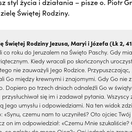
 styl życia i działania – pisze o. Piotr G
ielę Świętej Rodziny.
ę Świętej Rodziny Jezusa, Maryi i Józefa (Łk 2, 4
li co roku do Jeruzalem na Święto Paschy. Gdy miał
ątecznym. Kiedy wracali po skończonych uroczyst
 tego nie zauważyli Jego Rodzice. Przypuszczając,
ukali Go między krewnymi i znajomymi. Gdy Go nie zn
. Dopiero po trzech dniach odnaleźli Go w świątyn
przysłuchiwał się im i zadawał pytania. Wszyscy z
ią Jego umysłu i odpowiedziami. Na ten widok zdziw
: «Synu, czemu nam to uczyniłeś? Oto ojciec Twój 
cz on im odpowiedział: «Czemu Mnie szukaliście? C
 co należy do mego Ojca?» Oni jednak nie zrozum