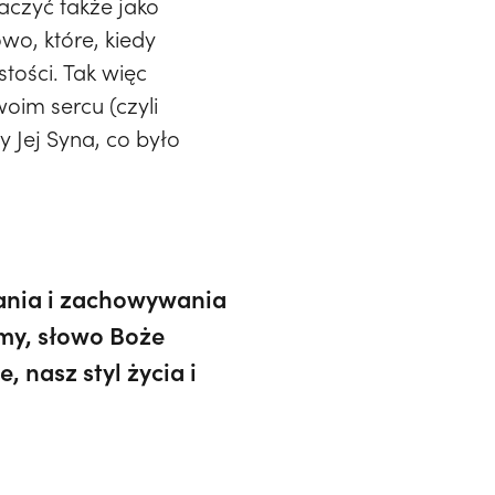
aczyć także jako
wo, które, kiedy
tości. Tak więc
oim sercu (czyli
y Jej Syna, co było
ania i zachowywania
emy, słowo Boże
, nasz styl życia i