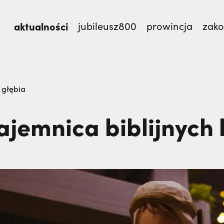
aktualności
jubileusz800
prowincja
zak
mnie męczennicy z Pariacoto,
Otwierał misję w Par
| głębia
TEM
ajemnica biblijnych l