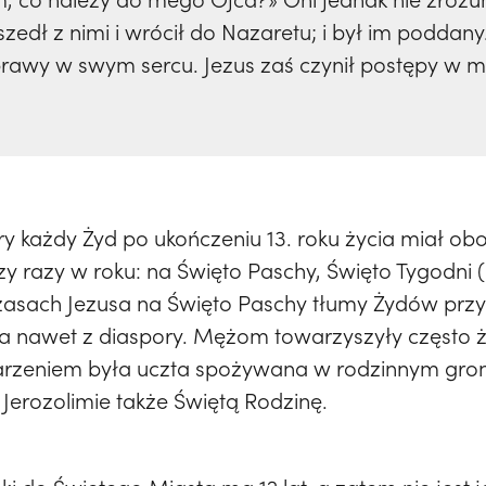
zedł z nimi i wrócił do Nazaretu; i był im poddan
sprawy w swym sercu. Jezus zaś czynił postępy w mą
ry każdy Żyd po ukończeniu 13. roku życia miał ob
trzy razy w roku: na Święto Paschy, Święto Tygodni
asach Jezusa na Święto Paschy tłumy Żydów przyb
ei, a nawet z diaspory. Mężom towarzyszyły często ż
rzeniem była uczta spożywana w rodzinnym groni
Jerozolimie także Świętą Rodzinę.