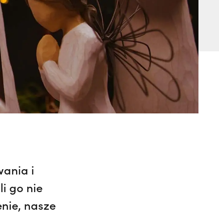
wania i
i go nie
enie, nasze