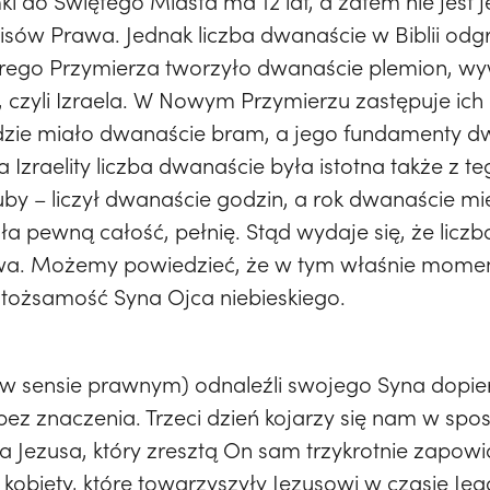
ki do Świętego Miasta ma 12 lat, a zatem nie jest
pisów Prawa. Jednak liczba dwanaście w Biblii o
arego Przymierza tworzyło dwanaście plemion, w
 czyli Izraela. W Nowym Przymierzu zastępuje ic
ędzie miało dwanaście bram, a jego fundamenty d
a Izraelity liczba dwanaście była istotna także z t
y – liczył dwanaście godzin, a rok dwanaście mi
 pewną całość, pełnię. Stąd wydaje się, że liczb
owa. Możemy powiedzieć, że w tym właśnie momen
 tożsamość Syna Ojca niebieskiego.
 (w sensie prawnym) odnaleźli swojego Syna dopie
 bez znaczenia. Trzeci dzień kojarzy się nam w spo
Jezusa, który zresztą On sam trzykrotnie zapowiad
 kobiety, które towarzyszyły Jezusowi w czasie Je