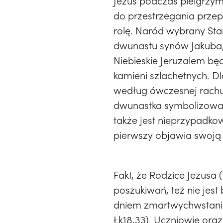
Jezus podczas pielgrzym
do przestrzegania prze
rolę. Naród wybrany St
dwunastu synów Jakuba,
Niebieskie Jeruzalem b
kamieni szlachetnych. Dl
według ówczesnej rachub
dwunastka symbolizowała
także jest nieprzypadk
pierwszy objawia swoją
Fakt, że Rodzice Jezusa
poszukiwań, też nie jest
dniem zmartwychwstania 
Łk18,33). Uczniowie oraz