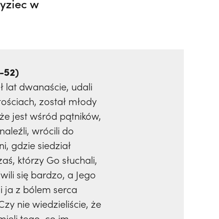
ryziec w
1-52)
 lat dwanaście, udali
ościach, został młody
 że jest wśród pątników,
aleźli, wrócili do
i, gdzie siedział
aś, którzy Go słuchali,
ili się bardzo, a Jego
i ja z bólem serca
zy nie wiedzieliście, że
ieli tego, co im