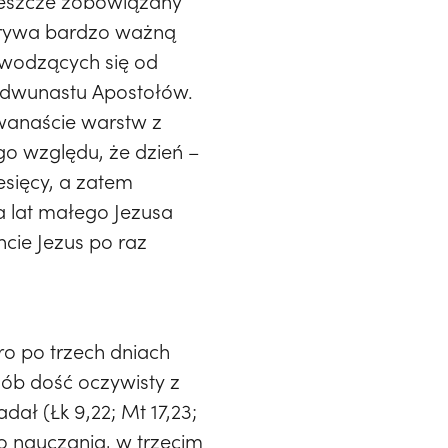
 jeszcze zobowiązany
dgrywa bardzo ważną
ywodzących się od
h dwunastu Apostołów.
wanaście warstw z
ego względu, że dzień –
esięcy, a zatem
a lat małego Jezusa
cie Jezus po raz
ro po trzech dniach
sób dość oczywisty z
ał (Łk 9,22; Mt 17,23;
go nauczania, w trzecim