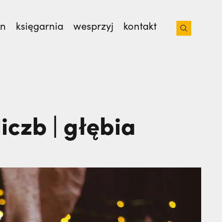
on
księgarnia
wesprzyj
kontakt
iacoto. Wrócił na pogrzeb braci. | JESTEM,
iczb | głębia