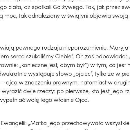
Jego ciała, aż spotkali Go żywego. Tak, jak przez
ką moc, tak odnaleziony w świątyni objawia swoj
awiają pewnego rodzaju nieporozumienie: Maryja 
bólem serca szukaliśmy Ciebie”. On zaś odpowiada: „
ownie: „konieczne jest, abym był”) w tym, co jest
dwukrotnie występuje słowo „ojciec”, tylko że w 
a – ojca w znaczeniu prawnym, natomiast w drugim
 wyrazić dwie rzeczy: po pierwsze, kto jest Jego 
 wypełniać wolę tego właśnie Ojca.
z Ewangelii: „Matka Jego przechowywała wszystki