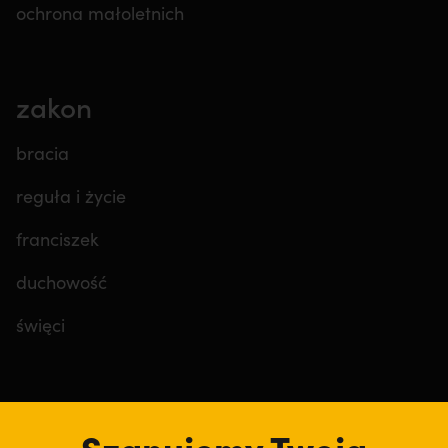
ochrona małoletnich
zakon
bracia
reguła i życie
franciszek
duchowość
święci
tu jesteśmy
Szanujemy Twoją