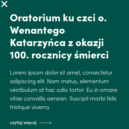
tel.: +48 511 569 157
Oratorium ku czci o.
redakcja@franciszkanie.pl
Wenantego
Katarzyńca z okazji
aktualności
100. rocznicy śmierci
duchowość
Lorem ipsum dolor sit amet, consectetur
styl życia
adipiscing elit. Nam metus, elementum
wiedza
vestibulum at hac odio tortor. Eu in ornare
wydarzenia
vitae convallis aenean. Suscipit morbi felis
tristique viverra.
prowincja
film
czytaj więcej