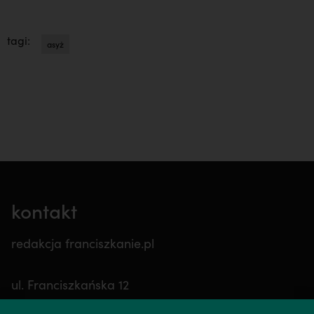
tagi:
asyż
kontakt
redakcja franciszkanie.pl
ul. Franciszkańska 12
32-600 Harmęże