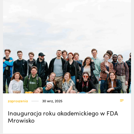
33) | o. Zdzisław Kijas,
Otwierał misję w
klasztory
święci
Pariacoto. Wrócił na pogrzeb braci. |
kuria prowincjalna
JESTEM
ochrona małoletnich
zaproszenia
30 wrz, 2025
Inauguracja roku akademickiego w FDA
Mrowisko