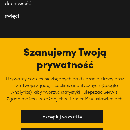
duchowość
święci
tu jesteśmy
Szanujemy Twoją
prywatność
Używamy cookies niezbędnych do działania strony oraz
– za Twoją zgodą – cookies analitycznych (Google
Analytics), aby
tworzyć statystyki i ulepszać Serwis.
Zgodę możesz w każdej chwili zmienić w ustawieniach.
akceptuj wszystkie
polityka prywatności
regulamin serwisu