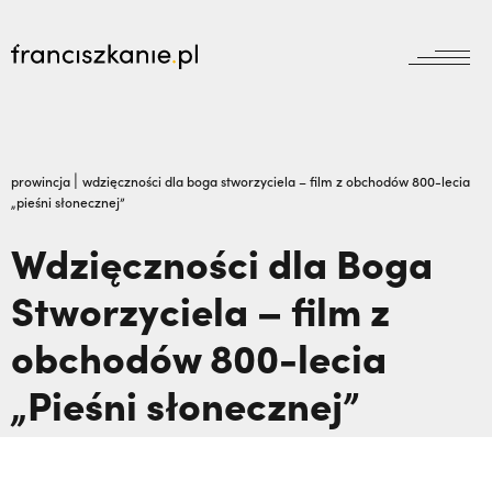
aktualności
Wyszukiwarka
jubileusz800
jubileusz
|
prowincja
wdzięczności dla boga stworzyciela – film z obchodów 800-lecia
„pieśni słonecznej”
prowincja
odpust
wydarzenia
Wdzięczności dla Boga
zakon
wydarzenia
Stworzyciela – film z
prowincja
bracia mniejsi
dokumenty
obchodów 800-lecia
księgarnia
powołanie
reguła i życie
najczęściej wyszukiwane
biblioteka
„Pieśni słonecznej”
dzieła
wesprzyj
franciszek
Kalwaria Pacławska zaprasza na Wielki
misje
duchowość
Odpust.,
Nigdy nie przestać ufać (Mt 14, 22-
kontakt