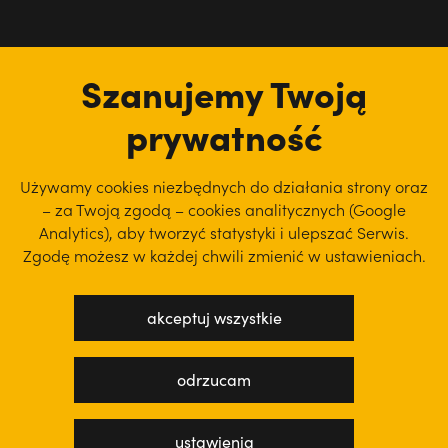
tu jesteśmy
Szanujemy Twoją
prywatność
Używamy cookies niezbędnych do działania strony oraz
– za Twoją zgodą – cookies analitycznych (Google
Analytics), aby
tworzyć statystyki i ulepszać Serwis.
Zgodę możesz w każdej chwili zmienić w ustawieniach.
akceptuj wszystkie
polityka prywatności
regulamin serwisu
odrzucam
projekt: WEBsellent
wykonanie: techbees
ustawienia