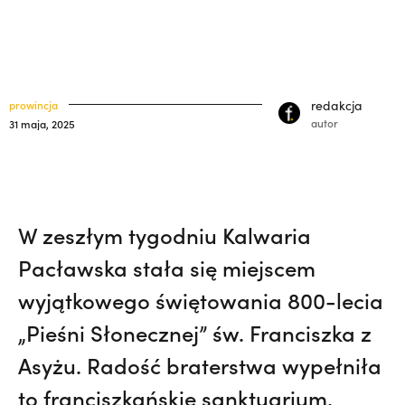
33) | o. Zdzisław Kijas,
Otwierał misję w
klasztory
święci
Pariacoto. Wrócił na pogrzeb braci. |
kuria prowincjalna
JESTEM
ochrona małoletnich
redakcja
prowincja
autor
31 maja, 2025
W zeszłym tygodniu Kalwaria
Pacławska stała się miejscem
wyjątkowego świętowania 800-lecia
„Pieśni Słonecznej” św. Franciszka z
Asyżu. Radość braterstwa wypełniła
to franciszkańskie sanktuarium,