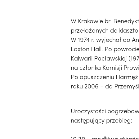
W Krakowie br. Benedykt
przełożonych do klaszto
W 1974 r. wyjechał do An
Laxton Hall. Po powroci
Kalwarii Pacławskiej (1
na członka Komisji Prow
Po opuszczeniu Harmęż w 
roku 2006 – do Przemyśla
Uroczystości pogrzebowe
następujący przebieg:
10.30 – modlitwa różań