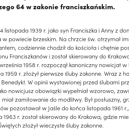
czego 64 w zakonie franciszkańskim.
14 listopada 1939 r. jako syn Franciszka i Anny z d
w powiecie brzeskim. Na chrzcie św. otrzymał imi
rantem, codziennie chodził do kościoła i chętnie 
akonu Franciszkanów i został skierowany do Krakow
1 września 1958 r. rozpoczął kanoniczny nowicjat w 
ia 1959 r. złożył pierwsze śluby zakonne. Wraz z h
 Benedykt. W opinii wystawionej przed ślubami p
ako nowicjusz obowiązki wypełniał wzorowo, zaw
miał zamiłowanie do modlitwy. Był posłuszny, grz
ów pozostawał w Jaśle do końca listopada 1961 r., 
a 1963 r. został skierowany do Krakowa, gdzie mie
Świętych złożył wieczyste śluby zakonne.