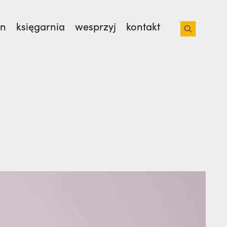
on
księgarnia
wesprzyj
kontakt
 pogrzeb braci. | JESTEM,
„Nie jedź na misje,