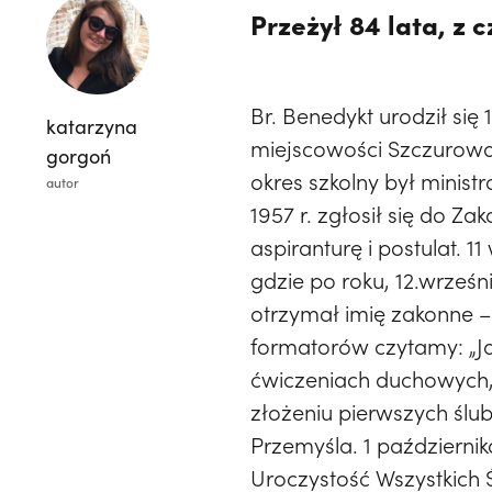
Przeżył 84 lata, z 
Br. Benedykt urodził się 
katarzyna
miejscowości Szczurowa 
gorgoń
okres szkolny był minist
autor
1957 r. zgłosił się do Z
aspiranturę i postulat. 1
gdzie po roku, 12.wrześn
otrzymał imię zakonne –
formatorów czytamy: „J
ćwiczeniach duchowych, 
złożeniu pierwszych ślub
Przemyśla. 1 październik
Uroczystość Wszystkich 