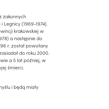
ez zakonnych
i Legnicy (1969-1974).
owincji krakowskiej w
978) a następnie do
996 r. został powołany
zasiadał do roku 2000.
wie a 5 lat później, w
ej śmierci.
yślu i będą miały