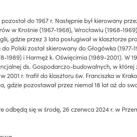
 pozostał do 1967 r. Następnie był kierowany prz
rów w Krośnie (1967-1968), Wrocławiu (1968-1969) 
glii, gdzie przez 3 lata posługiwał w klasztorze pr
e do Polski został skierowany do Głogówka (1977-1
978-1989) i Harmęż k. Oświęcimia (1989-2001). W 1
incjalnej ds. Gospodarczo-budowalnych, w której 
2001 r. trafił do klasztoru św. Franciszka w Krako
, gdzie pozostawał przez niemal 18 lat aż do swoj
 odbędą się w środę, 26 czerwca 2024 r. w Przem
cowa,