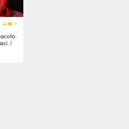
iacoto.
ci. |