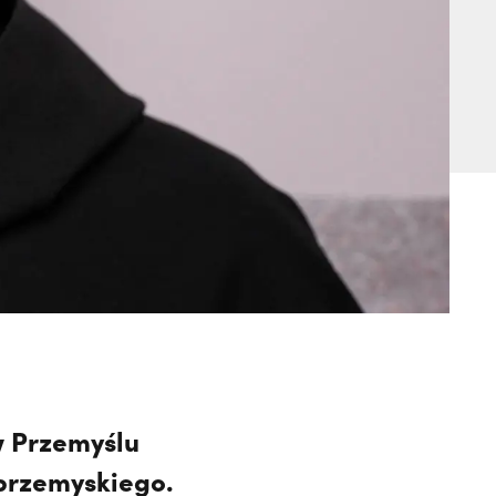
w Przemyślu
 przemyskiego.