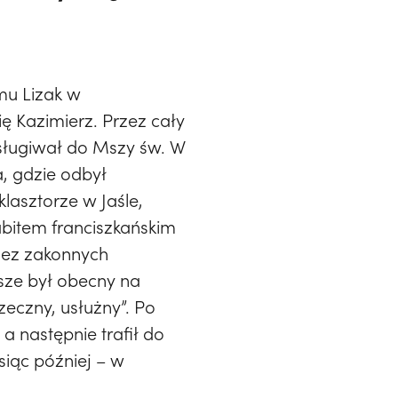
omu Lizak w
ę Kazimierz. Przez cały
posługiwał do Mszy św. W
a, gdzie odbył
klasztorze w Jaśle,
abitem franciszkańskim
rzez zakonnych
sze był obecny na
eczny, usłużny”. Po
a następnie trafił do
siąc później – w