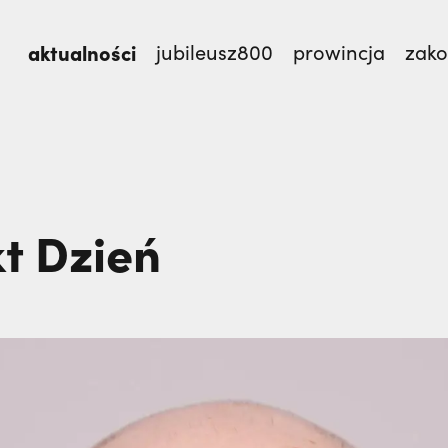
aktualności
jubileusz800
prowincja
zak
isław Kijas,
Otwierał misję w Pariacoto. Wrócił na
t Dzień