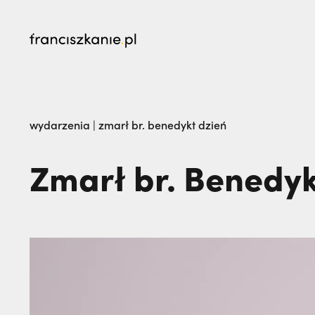
najczęściej wyszukiwane
Nigdy nie przestać ufać (Mt 14, 22-33) | o. Zdz
wydarzenia
|
zmarł br. benedykt dzień
dopóki matka żyje!” | JESTEM
Zmarł br. Benedyk