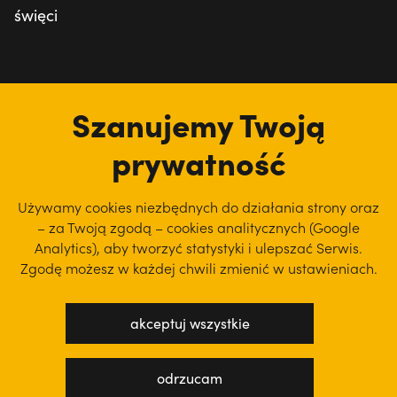
święci
tu jesteśmy
Szanujemy Twoją
prywatność
Używamy cookies niezbędnych do działania strony oraz
– za Twoją zgodą – cookies analitycznych (Google
Analytics), aby
tworzyć statystyki i ulepszać Serwis.
Zgodę możesz w każdej chwili zmienić w ustawieniach.
akceptuj wszystkie
polityka prywatności
regulamin serwisu
odrzucam
projekt: WEBsellent