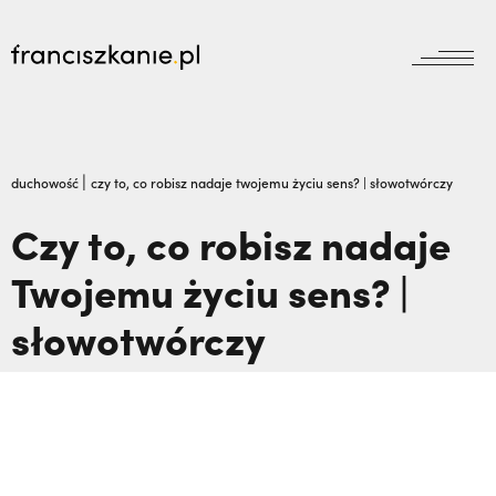
aktualności
Wyszukiwarka
jubileusz800
jubileusz
|
duchowość
czy to, co robisz nadaje twojemu życiu sens? | słowotwórczy
prowincja
Czy to, co robisz nadaje
odpust
wydarzenia
Twojemu życiu sens? |
zakon
wydarzenia
prowincja
bracia mniejsi
słowotwórczy
dokumenty
księgarnia
powołanie
reguła i życie
najczęściej wyszukiwane
biblioteka
dzieła
wesprzyj
franciszek
Prawie tam nie pojechałem: czego nauczyli
misje
duchowość
mnie męczennicy z Pariacoto,
Otwierał
kontakt