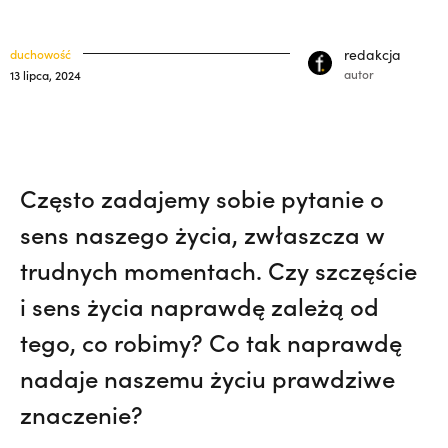
misję w Pariacoto. Wrócił na pogrzeb braci.
klasztory
święci
| JESTEM,
„Nie jedź na misje, dopóki matka
redakcja
duchowość
kuria prowincjalna
żyje!” | JESTEM
autor
13 lipca, 2024
ochrona małoletnich
Często zadajemy sobie pytanie o
sens naszego życia, zwłaszcza w
trudnych momentach. Czy szczęście
i sens życia naprawdę zależą od
tego, co robimy? Co tak naprawdę
nadaje naszemu życiu prawdziwe
znaczenie?