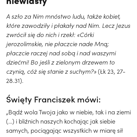
niewiasty
A szło za Nim mnóstwo ludu, także kobiet,
które zawodziły i płakały nad Nim. Lecz Jezus
zwrócił się do nich i rzekł: «Córki
jerozolimskie, nie płaczcie nade Mną;
płaczcie raczej nad sobą i nad waszymi
dziećmi! Bo jeśli z zielonym drzewem to
czynią, cóż się stanie z suchym?»
(Łk 23, 27-
28.31).
Święty Franciszek mówi:
„Bądź wola Twoja jako w niebie, tak i na ziemi
(…) i bliźnich naszych kochając jak siebie
samych, pociągając wszystkich w miarę sił