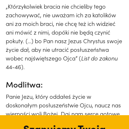
„Którzykolwiek bracia nie chcieliby tego
zachowywać, nie uważam ich za katolików
ani za moich braci, nie chcę też ich widzieć
ani mówić z nimi, dopóki nie będą czynić
pokuty. (…) bo Pan nasz Jezus Chrystus swoje
życie dał, aby nie utracić posłuszeństwa
wobec najświętszego Ojca” (
List do zakonu
44-46).
Modlitwa:
Panie Jezu, który oddałeś życie w
doskonałym posłuszeństwie Ojcu, naucz nas
wierności woli Bożej. Daj nam serce gotowe
do ofiary i pokuty. Spraw, abyśmy w każdej
Szanujemy Twoją