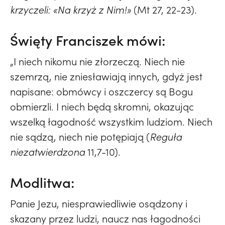
krzyczeli: «Na krzyż z Nim!»
(Mt 27, 22-23).
Święty Franciszek mówi:
„I niech nikomu nie złorzeczą. Niech nie
szemrzą, nie zniesławiają innych, gdyż jest
napisane: obmówcy i oszczercy są Bogu
obmierzli. I niech będą skromni, okazując
wszelką łagodność wszystkim ludziom. Niech
nie sądzą, niech nie potępiają (
Reguła
niezatwierdzona
11,7-10).
Modlitwa:
Panie Jezu, niesprawiedliwie osądzony i
skazany przez ludzi, naucz nas łagodności