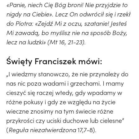
«Panie, niech Cię Bóg broni! Nie przyjdzie to
nigdy na Ciebie». Lecz On odwrócił się i rzekł
do Piotra: «Zejdź Mi z oczu, szatanie! Jesteś
Mi zawadą, bo myślisz nie na sposób Boży,
lecz na ludzki»
(Mt 16, 21-23).
Święty Franciszek mówi:
„I wiedzmy stanowczo, że nie przynależy do
nas nic poza wadami i grzechami. I mamy
cieszyć się raczej wtedy, gdy wpadamy w
różne pokusy i gdy ze względu na życie
wieczne znosimy na tym świecie różne
przykrości czy uciski duchowe lub cielesne”
(
Reguła niezatwierdzona
17,7-8).