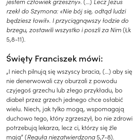
jestem człowiek grzeszny».
(…)
Lecz Jezus
rzekł do Szymona: «Nie bój się, odtąd ludzi
będziesz łowił». I przyciągnąwszy łodzie do
brzegu, zostawili wszystko i poszli za Nim
(Łk
5,8-11).
Święty Franciszek mówi:
„I niech pilnują się wszyscy bracia, (…) aby się
nie denerwowali czy oburzali z powodu
czyjegoś grzechu lub złego przykładu, bo
diabeł przez grzech jednego chce osłabić
wielu. Niech, jak tylko mogą, wspomagają
duchowo tego, który zgrzeszył, bo nie zdrowi
potrzebują lekarza, lecz ci, którzy się źle
mają” (
Reguła niezatwierdzona
5,7-8).