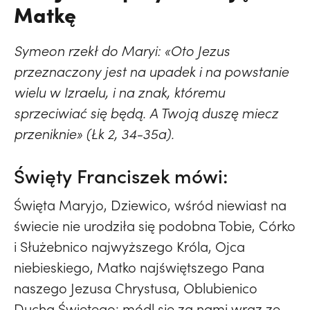
Matkę
Symeon rzekł do Maryi: «Oto Jezus
przeznaczony jest na upadek i na powstanie
wielu w Izraelu, i na znak, któremu
sprzeciwiać się będą. A Twoją duszę miecz
przeniknie» (Łk 2, 34-35a).
Święty Franciszek mówi:
Święta Maryjo, Dziewico, wśród niewiast na
świecie nie urodziła się podobna Tobie, Córko
i Służebnico najwyższego Króla, Ojca
niebieskiego, Matko najświętszego Pana
naszego Jezusa Chrystusa, Oblubienico
Ducha Świętego: módl się za nami wraz ze