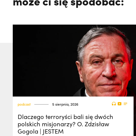
może ci się spodobać:
podcast
5 sierpnia, 2026
Dlaczego terroryści bali się dwóch
polskich misjonarzy? O. Zdzisław
Gogola | JESTEM