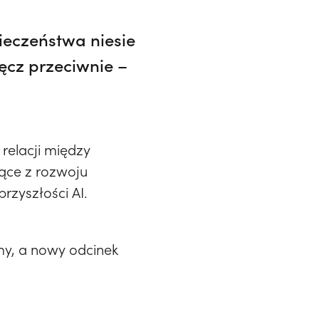
pieczeństwa niesie
ęcz przeciwnie –
relacji między
ące z rozwoju
przyszłości AI.
my, a nowy odcinek