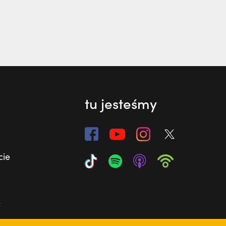
tu jesteśmy
cie
ć