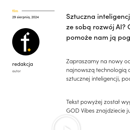
film
Sztuczna inteligenc
29 sierpnia, 2024
ze sobą rozwój AI? 
pomoże nam ją pog
Zapraszamy na nowy odci
redakcja
najnowszą technologią 
autor
sztucznej inteligencji, 
Tekst powyżej został wy
GOD Vibes znajdziecie ju