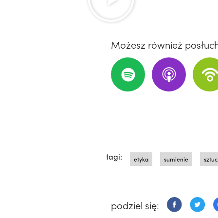
Możesz również posłuc
tagi:
etyka
sumienie
sztuc
podziel się: