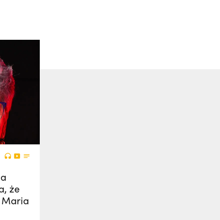
na
a, że
 Maria