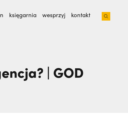
on
księgarnia
wesprzyj
kontakt
 z bratem na lotnisko. Nie wiedziała, że
 od 35 lat. | JESTEM
gencja? | GOD