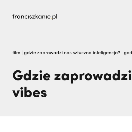
najczęściej wyszukiwane
Dlaczego terroryści bali się dwóch polskich 
film
|
gdzie zaprowadzi nas sztuczna inteligencja? | god
żegna go na zawsze. Maria Kozieł | JESTEM,
Gdzie zaprowadzi 
vibes