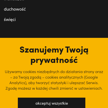
duchowość
święci
tu jesteśmy
Szanujemy Twoją
prywatność
Używamy cookies niezbędnych do działania strony oraz
– za Twoją zgodą – cookies analitycznych (Google
Analytics), aby
tworzyć statystyki i ulepszać Serwis.
Zgodę możesz w każdej chwili zmienić w ustawieniach.
akceptuj wszystkie
polityka prywatności