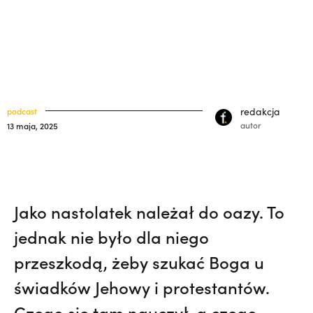
33) | o. Zdzisław Kijas,
Otwierał misję w
klasztory
święci
Pariacoto. Wrócił na pogrzeb braci. |
kuria prowincjalna
JESTEM
ochrona małoletnich
redakcja
podcast
autor
13 maja, 2025
Jako nastolatek należał do oazy. To
jednak nie było dla niego
przeszkodą, żeby szukać Boga u
świadków Jehowy i protestantów.
Czego się tam nauczył, a czego