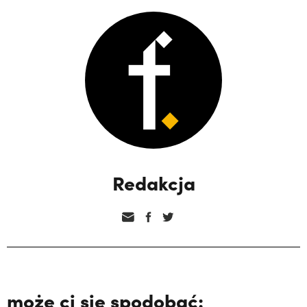
Redakcja
może ci się spodobać: