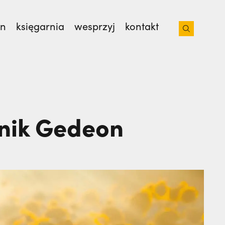
on
księgarnia
wesprzyj
kontakt
iacoto. Wrócił na pogrzeb braci. | JESTEM,
onik Gedeon