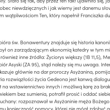
ty. Stało się tak, aby przez ten fakt ujawniło się, j
obec niewdzięcznych i jak wierny jest danemu sł
 wątpliwościom Ten, który napełnił Franciszka 
ióra św. Bonawentury znajduje się historia kanoni
ył on zarządzającym ekonomią katedry w tym mie
ą również inne źródła: Życiorys większy (1B 11,5),
ór Asyski (ZA 95), stąd należy się mu uwaga. Inter
skazuje głównie na dar proroczy Asyżanina, pomija
tia rozwiązłości życia Gedeona jest kanwą dialogu
nt na wstawiennictwo innych i możliwą karę za br
wiekiem bez sumienia, potrafił prosić i oddać siebi
słuchany: rozpoznawał w Asyżaninie męża Bożego 
mu konieczność pomocy, której nie mógł zdobyć an