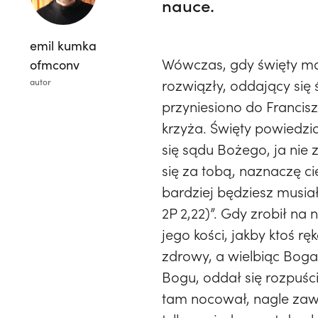
nauce.
emil kumka
Wówczas, gdy święty mąż
ofmconv
autor
rozwiązły, oddający się
przyniesiono do Francis
krzyża. Święty powiedzia
się sądu Bożego, ja nie
się za tobą, naznaczę ci
bardziej będziesz musiał
2P 2,22)”. Gdy zrobił na
jego kości, jakby ktoś r
zdrowy, a wielbiąc Boga
Bogu, oddał się rozpuśc
tam nocował, nagle zawa