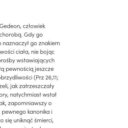
m Gedeon, człowiek
 chorobą. Gdy go
en naznaczył go znakiem
wości ciała, nie bojąc
 prośby wstawiających
ałą pewnością jeszcze
rzydliwości (Prz 26,11;
eli, jak zatrzeszczały
hory, natychmiast wstał
dnak, zapomniawszy o
u pewnego kanonika i
 się uniknąć śmierci,