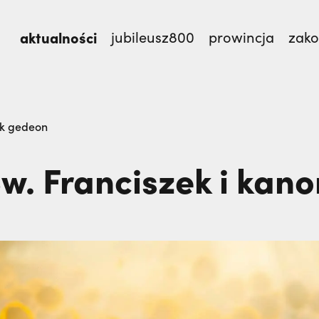
aktualności
jubileusz800
prowincja
zak
mnie męczennicy z Pariacoto,
Otwierał misję w Par
ik gedeon
TEM
w. Franciszek i kan