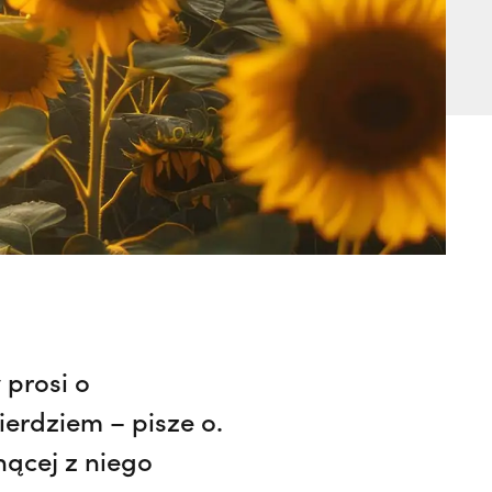
 prosi o
erdziem – pisze o.
nącej z niego