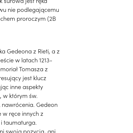
ak surowa jest ręka
owu nie podlegającemu
duchem proroczym (2B
ka Gedeona z Rieti, a z
ście w latach 1213-
 Memoriał Tomasza z
esujący jest klucz
jąc inne aspekty
, w którym św.
ak nawrócenia. Gedeon
e w ręce innych z
i taumaturga.
i swoją pozycją, ani