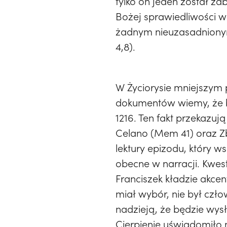
tylko on jeden został zabi
Bożej sprawiedliwości w
żadnym nieuzasadnionym
4,8).
W Życiorysie mniejszym p
dokumentów wiemy, że b
1216. Ten fakt przekazuj
Celano (Mem 41) oraz Zbi
lektury epizodu, który w
obecne w narracji. Kwes
Franciszek kładzie akce
miał wybór, nie był czło
nadzieją, że będzie wy
Cierpienie uświadomiło 