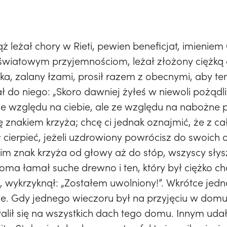
 leżał chory w Rieti, pewien beneficjat, imienie
 światowym przyjemnościom, leżał złożony ciężką
zka, zalany łzami, prosił razem z obecnymi, aby t
ł do niego: „Skoro dawniej żyłeś w niewoli pożądli
 ze względu na ciebie, ale ze względu na nabożne
ę znakiem krzyża; chcę ci jednak oznajmić, że z c
 cierpieć, jeżeli uzdrowiony powrócisz do swoich ob
 nim znak krzyża od głowy aż do stóp, wszyscy słysz
ękoma łamał suche drewno i ten, który był ciężko c
, wykrzyknął: „Zostałem uwolniony!”. Wkrótce je
ie. Gdy jednego wieczoru był na przyjęciu w dom
lił się na wszystkich dach tego domu. Innym udało