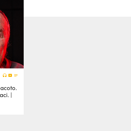
iacoto.
ci. |