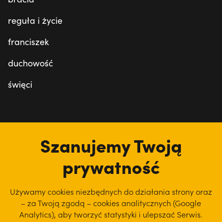
reguła i życie
franciszek
duchowość
święci
tu jesteśmy
Szanujemy Twoją
prywatność
Używamy cookies niezbędnych do działania strony oraz
– za Twoją zgodą – cookies analitycznych (Google
Analytics), aby
tworzyć statystyki i ulepszać Serwis.