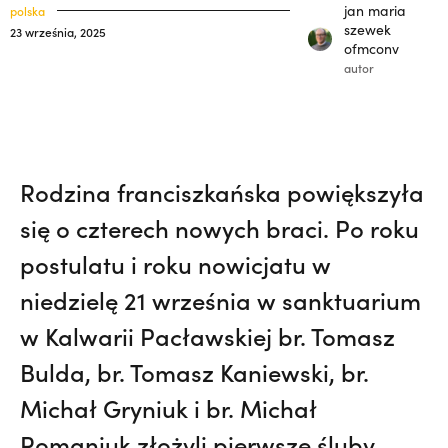
33) | o. Zdzisław Kijas,
Otwierał misję w
klasztory
jan maria
polska
święci
szewek
23 września, 2025
Pariacoto. Wrócił na pogrzeb braci. |
ofmconv
kuria prowincjalna
JESTEM
autor
ochrona małoletnich
Rodzina franciszkańska powiększyła
się o czterech nowych braci. Po roku
postulatu i roku nowicjatu w
niedzielę 21 września w sanktuarium
w Kalwarii Pacławskiej br. Tomasz
Bulda, br. Tomasz Kaniewski, br.
Michał Gryniuk i br. Michał
Romaniuk złożyli pierwsze śluby