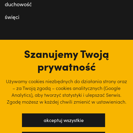
duchowość
święci
tu jesteśmy
Szanujemy Twoją
prywatność
Używamy cookies niezbędnych do działania strony oraz
– za Twoją zgodą – cookies analitycznych (Google
Analytics), aby
tworzyć statystyki i ulepszać Serwis.
Zgodę możesz w każdej chwili zmienić w ustawieniach.
akceptuj wszystkie
polityka prywatności
regulamin serwisu