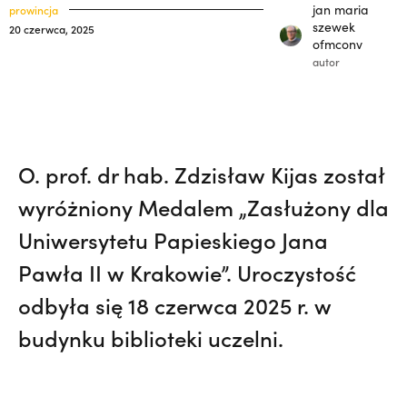
polskich misjonarzy? | JESTEM,
Nie
klasztory
jan maria
prowincja
święci
szewek
20 czerwca, 2025
wiedziała, że żegna go na zawsze | JESTEM
ofmconv
kuria prowincjalna
autor
ochrona małoletnich
O. prof. dr hab. Zdzisław Kijas został
wyróżniony Medalem „Zasłużony dla
Uniwersytetu Papieskiego Jana
Pawła II w Krakowie”. Uroczystość
odbyła się 18 czerwca 2025 r. w
budynku biblioteki uczelni.