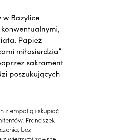
y w Bazylice
i konwentualnymi,
iata. Papież
żami miłosierdzia”
 poprzez sakrament
dzi poszukujących
h z empatią i skupiać
itentów. Franciszek
czenia, bez
ie z wiernymi zawsze