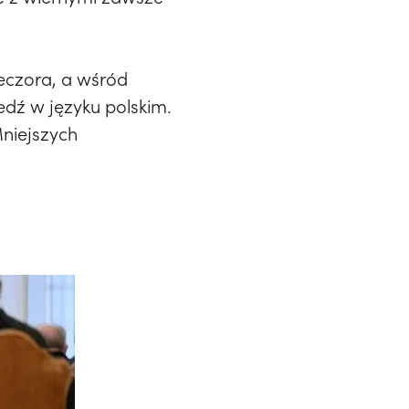
eczora, a wśród
edź w języku polskim.
Mniejszych