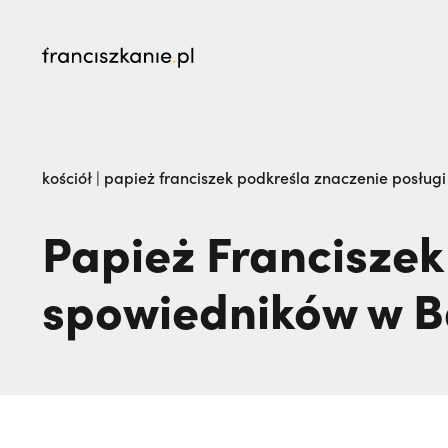
najczęściej wyszukiwane
„Nie jedź na misje, dopóki matka żyje!” | JES
kościół
|
papież franciszek podkreśla znaczenie posługi
go na zawsze | JESTEM
Papież Franciszek
spowiedników w Ba