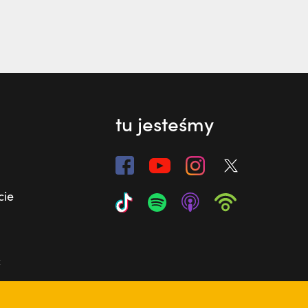
tu jesteśmy
cie
ć