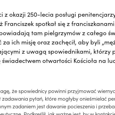
i z okazji 250-lecia posługi penitencjarz
ż Franciszek spotkał się z franciszkanam
 spowiadają tam pielgrzymów z całego św
 za ich misję oraz zachęcił, aby byli „mę
hającymi z uwagą spowiednikami, którzy
ę świadectwem otwartości Kościoła na lu
wagę, że spowiednicy powinni przyjmować wiernyc
st zadawania pytań, które mogłyby onieśmielać pen
wnym zadaniem jest dawanie pocieszenia i przeba
utyczne. Podkreślił, jak ważne jest, by w kontakc