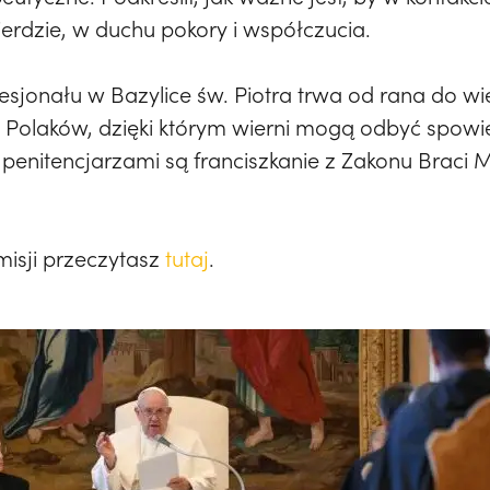
ierdzie, w duchu pokory i współczucia.
sjonału w Bazylice św. Piotra trwa od rana do wi
u Polaków, dzięki którym wierni mogą odbyć spowi
 penitencjarzami są franciszkanie z Zakonu Braci 
misji przeczytasz
tutaj
.