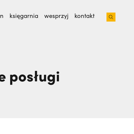
on
księgarnia
wesprzyj
kontakt
isjonarzy? | JESTEM,
Nie wiedziała, że żegna
e posługi