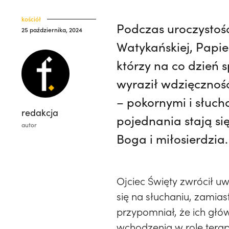
kościół
Podczas uroczystośc
25 października, 2024
Watykańskiej, Papie
którzy na co dzień
wyraził wdzięczność
– pokornymi i słuc
redakcja
pojednania stają si
autor
Boga i miłosierdzia.
Ojciec Święty zwrócił u
się na słuchaniu, zamia
przypomniał, że ich głó
wchodzenia w role terape