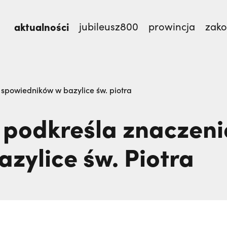
aktualności
jubileusz800
prowincja
zak
TEM,
Dlaczego terroryści bali się dwóch polskich m
 spowiedników w bazylice św. piotra
 podkreśla znaczeni
zylice św. Piotra