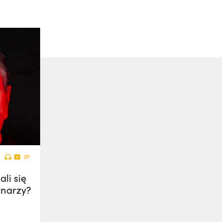
li się
onarzy?