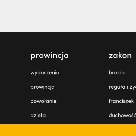
prowincja
zakon
wydarzenia
bracia
prowincja
reguła i ży
powołanie
franciszek
dzieła
duchowoś
misje
święci