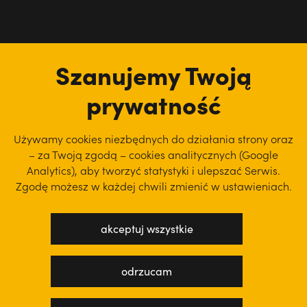
tu jesteśmy
Szanujemy Twoją
prywatność
Używamy cookies niezbędnych do działania strony oraz
– za Twoją zgodą – cookies analitycznych (Google
Analytics), aby
tworzyć statystyki i ulepszać Serwis.
Zgodę możesz w każdej chwili zmienić w ustawieniach.
akceptuj wszystkie
polityka prywatności
regulamin serwisu
odrzucam
projekt: WEBsellent
wykonanie: techbees