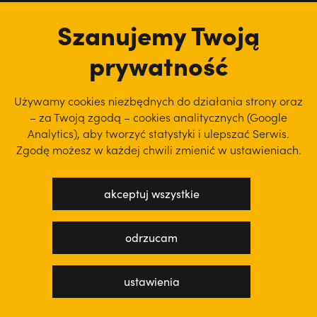
tu jesteśmy
Szanujemy Twoją
prywatność
Używamy cookies niezbędnych do działania strony oraz
– za Twoją zgodą – cookies analitycznych (Google
Analytics), aby
tworzyć statystyki i ulepszać Serwis.
Zgodę możesz w każdej chwili zmienić w ustawieniach.
akceptuj wszystkie
polityka prywatności
regulamin serwisu
odrzucam
projekt: WEBsellent
wykonanie: techbees
ustawienia