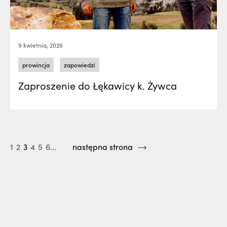
9 kwietnia, 2026
prowincja
zapowiedzi
Zaproszenie do Łękawicy k. Żywca
1
2
3
4
5
6...
następna strona