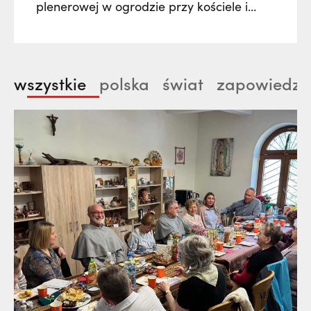
plenerowej w ogrodzie przy kościele i
klasztorze franciszkanów w Radomsku.
Poprzez muzykę, słowa i obraz zostanie
nam ukazane życie św. Franciszek z
wszystkie
polska
świat
zapowiedzi
Asyżu jako pieśń, którą nieustannie
wyśpiewuje człowiekowi każdego czasu.
Nie zabraknie też wątków historycznych…