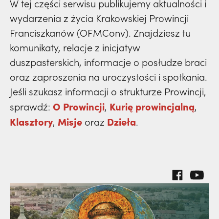
prowincja
W tej części serwisu publikujemy aktualności i
polskich misjonarzy? | JESTEM,
Nie
klasztory
wydarzenia
święci
wydarzenia z życia Krakowskiej Prowincji
dzieła
wiedziała, że żegna go na zawsze | JESTEM
powołanie
kuria prowincjalna
prowincja
Franciszkanów (OFMConv). Znajdziesz tu
misje
komunikaty, relacje z inicjatyw
dzieła
ochrona małoletnich
powołanie
duszpasterskich, informacje o posłudze braci
klasztory
misje
oraz zaproszenia na uroczystości i spotkania.
dzieła
kuria prowincjalna
Jeśli szukasz informacji o strukturze Prowincji,
klasztory
misje
O Prowincji
Kurię prowincjalną
sprawdź:
,
,
ochrona małoletnich
kuria prowincjalna
Klasztory
Misje
Dzieła
,
oraz
.
klasztory
ochrona małoletnich
kuria prowincjalna
ochrona małoletnich