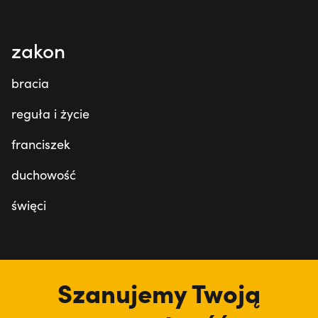
zakon
bracia
reguła i życie
franciszek
duchowość
święci
tu jesteśmy
Szanujemy Twoją