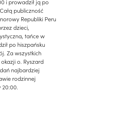
00 i prowadził ją po
 Całą publiczność
onorowy Republiki Peru
rzez dzieci,
ystyczna, tańce w
dził po hiszpańsku
ój. Za wszystkich
okazji o. Ryszard
dań najbardziej
awie rodzinnej
 20:00.