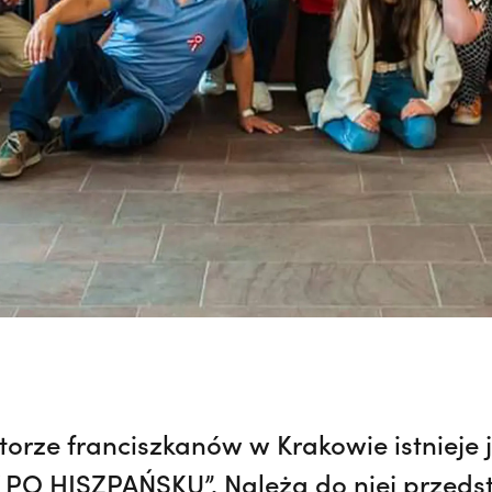
ztorze franciszkanów w Krakowie istnieje 
 HISZPAŃSKU”. Należą do niej przedst