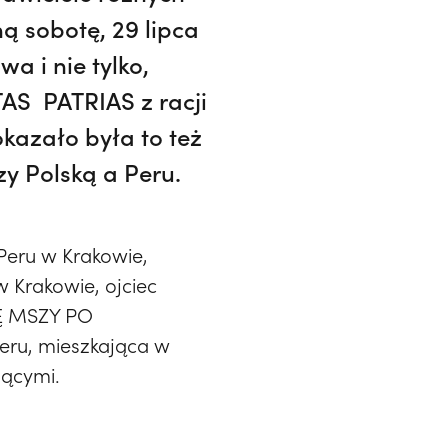
ą sobotę, 29 lipca
a i nie tylko,
TAS PATRIAS z racji
okazało była to też
y Polską a Peru.
 Peru w Krakowie,
 Krakowie, ojciec
TĘ MSZY PO
eru, mieszkająca w
zącymi.