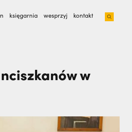
on
księgarnia
wesprzyj
kontakt
isjonarzy? | JESTEM,
Nie wiedziała, że żegna
anciszkanów w