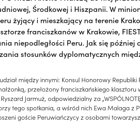
dniowej, Środkowej i Hiszpanii. W minion
eru żyjący i mieszkający na terenie Krakow
sztorze franciszkanów w Krakowie, FIES
nia niepodległości Peru. Jak się później 
ązania stosunków dyplomatycznych międz
i udział między innymi: Konsul Honorowy Republiki
łżonką, przełożony franciszkańskiego klasztoru w
o. Ryszard Jarmuż, odpowiedzialny za „WSPÓLNO
rzy tego spotkania, a wśród nich Ewa Malaga z P
proszeni goście Peruwiańczycy z osobami towarzys