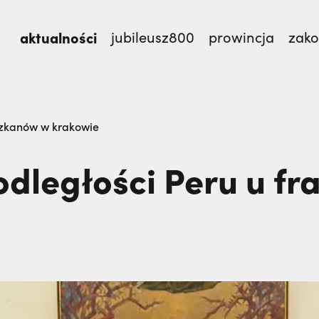
aktualności
jubileusz800
prowincja
zak
TEM,
Dlaczego terroryści bali się dwóch polskich m
iszkanów w krakowie
dległości Peru u fr