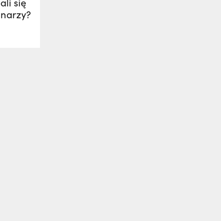
li się
onarzy?