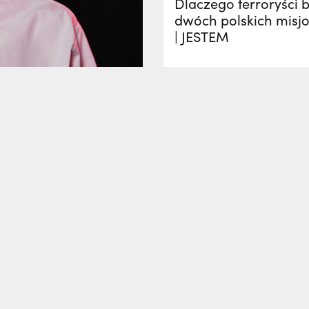
Dlaczego terroryści ba
dwóch polskich misj
| JESTEM