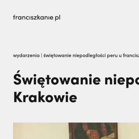
najczęściej wyszukiwane
„Nie jedź na misje, dopóki matka żyje!” | JES
wydarzenia
|
świętowanie niepodległości peru u franc
go na zawsze | JESTEM
Świętowanie niepo
Krakowie