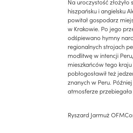
Na uroczystość złożyło s
hiszpańsku i angielsku A
powitał gospodarz miejs
w Krakowie. Po jego prze
odśpiewano hymny narodo
regionalnych strojach p
modlitwę w intencji Peru
mieszkańców tego kraju i
pobłogosławił też jedze
znanych w Peru. Później 
atmosferze przebiegała 
Ryszard Jarmuż OFMC