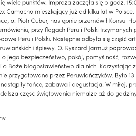
ię wiele punktów. Impreza zaczęła się o godz. 15:
lex Camacho mieszkający już od kilku lat w Polsce.
ca, o. Piotr Cuber, następnie przemówił Konsul H
mówieniu, przy flagach Peru i Polski trzymanych p
we Peru i Polski. Następnie odbyła się część art
eruwiańskich i śpiewy. O. Ryszard Jarmuż poprowa
, o jego bezpieczeństwo, pokój, pomyślność, rozw
 o Boże błogosławieństwo dla nich. Korzystając z 
nie przygotowane przez Peruwiańczyków. Było 13 
nastąpiły tańce, zabawa i degustacja. W miłej, pr
dalsza część świętowania niemalże aż do godziny
onv