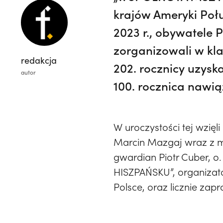
krajów Ameryki Połu
2023 r., obywatele P
zorganizowali w kla
redakcja
202. rocznicy uzyska
autor
100. rocznica nawi
W uroczystości tej wzięl
Marcin Mazgaj wraz z ma
gwardian Piotr Cuber, 
HISZPAŃSKU”, organizato
Polsce, oraz licznie za