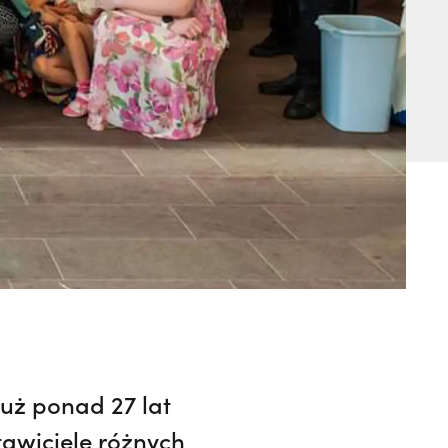
już ponad 27 lat
awiciele różnych