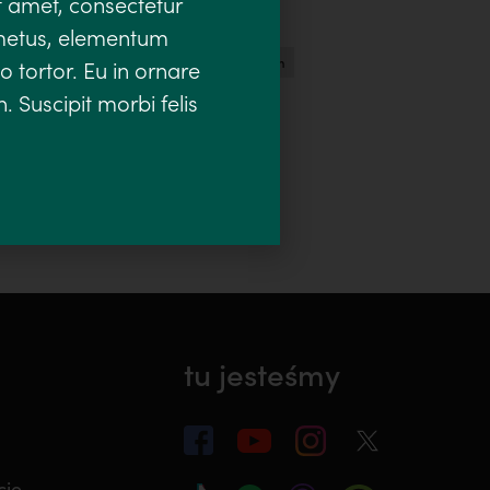
t amet, consectetur
 metus, elementum
psychologia i wiara
relacja z bogiem
o tortor. Eu in ornare
. Suscipit morbi felis
tu jesteśmy
cie