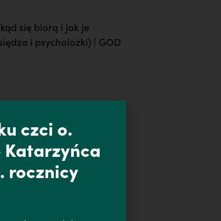
ąd się biorą i jak je
ędza i psycholożki) | GOD
u czci o.
 Katarzyńca
. rocznicy