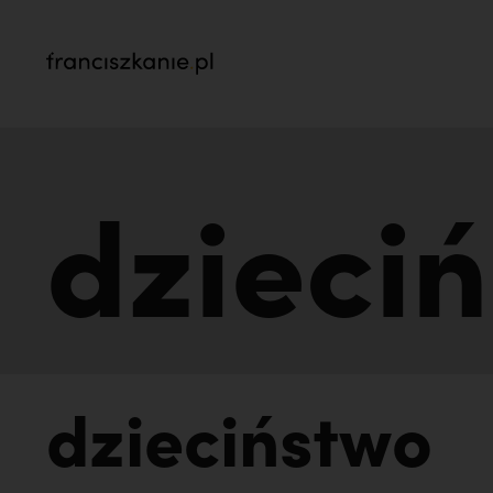
najczęściej wyszukiwane
dzieci
Kalwaria Pacławska zaprasza na Wielki Odpu
na pogrzeb braci. | JESTEM
dzieciństwo