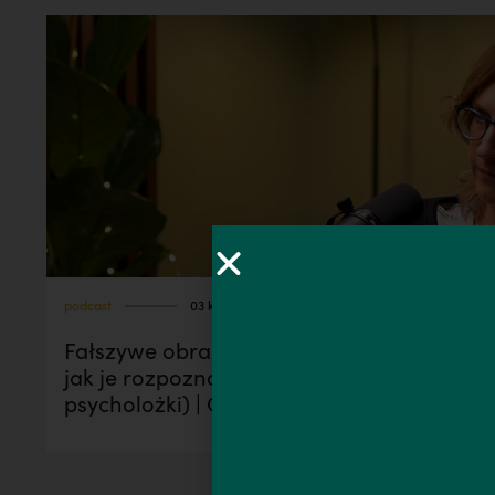
podcast
03 kwi, 2025
Fałszywe obrazy Boga: skąd się biorą i
jak je rozpoznać? (rozmowa księdza i
psycholożki) | GOD vibes