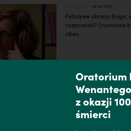
podcast
03 kwi, 2025
Fałszywe obrazy Boga: sk
rozpoznać? (rozmowa ksi
vibes
Oratorium k
Wenantego
z okazji 100
śmierci