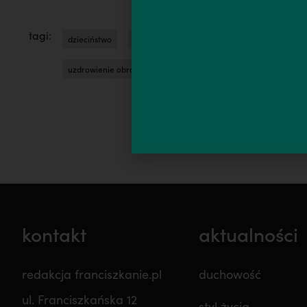
tagi:
dzieciństwo
fałszywe obrazy boga
fałszywy obraz b
uzdrowienie obrazu boga
kontakt
aktualności
redakcja franciszkanie.pl
duchowość
ul. Franciszkańska 12
styl życia