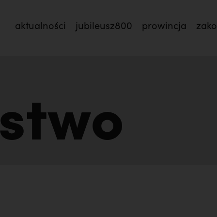
aktualności
jubileusz800
prowincja
zak
ństwo
st.,
Nigdy nie przestać ufać (Mt 14, 22-33) | o. Zdzi