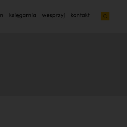
on
księgarnia
wesprzyj
kontakt
sław Kijas,
Otwierał misję w Pariacoto. Wrócił