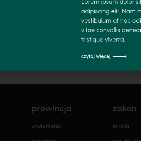
Lorem ipsum dolor si
adipiscing elit. Nam
oga
kierownictwo duchowe
lęk w wierze
modlitwa
obraz boga
vestibulum at hac odi
vitae convallis aenean
tristique viverra.
czytaj więcej
prowincja
zakon
wydarzenia
bracia
prowincja
reguła i ży