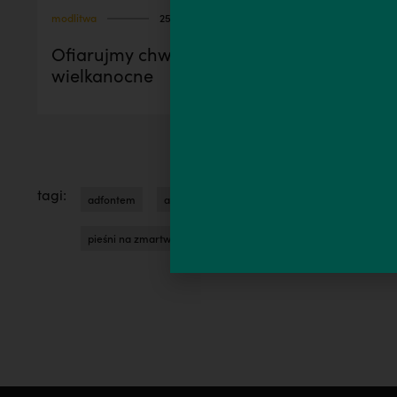
modlitwa
25 kwi, 2025
Ofiarujmy chwałę w wierze | pieśni
wielkanocne
tagi:
adfontem
alleluja
liturgia wielkanocy
muzyka
pieśni na zmartwychwstanie
wielkanoc
zmartwychwst