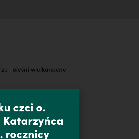
ze | pieśni wielkanocne
u czci o.
 Katarzyńca
. rocznicy