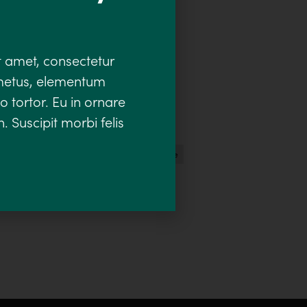
t amet, consectetur
 metus, elementum
o tortor. Eu in ornare
. Suscipit morbi felis
e
pieśń wielkanocna
pieśni liturgiczne