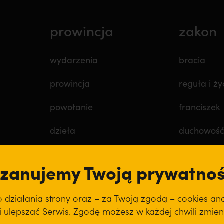
prowincja
zakon
wydarzenia
bracia
prowincja
reguła i ży
powołanie
franciszek
dzieła
duchowoś
misje
święci
zanujemy Twoją prywatno
klasztory
ziałania strony oraz – za Twoją zgodą – cookies anal
kuria prowincjalna
i i ulepszać Serwis. Zgodę możesz w każdej chwili zmien