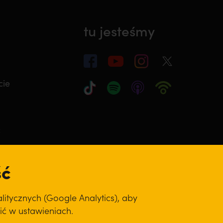
tu jesteśmy
cie
ć
ść
itycznych (Google Analytics), aby
ić w ustawieniach.