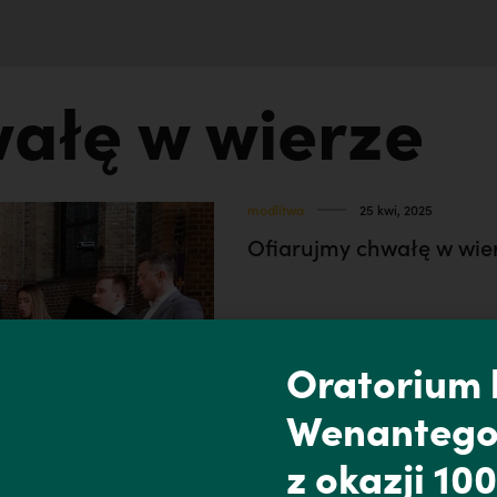
wałę w wierze
modlitwa
25 kwi, 2025
Ofiarujmy chwałę w wier
Oratorium k
Wenantego
z okazji 100