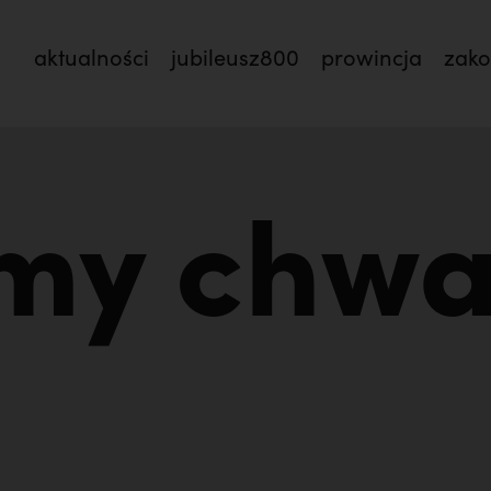
aktualności
jubileusz800
prowincja
zak
jmy chwa
mnie męczennicy z Pariacoto,
Otwierał misję w Par
TEM