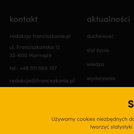
kontakt
aktualności
redakcja franciszkanie.pl
duchowość
ul. Franciszkańska 12
styl życia
32-600 Harmęże
wiedza
tel.: +48 511 569 157
wydarzenia
redakcja@franciszkanie.pl
prowincja
S
film
Używamy cookies niezbędnych do d
podcast
tworzyć statystyk