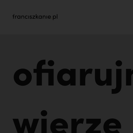
najczęściej wyszukiwane
ofiaru
Prawie tam nie pojechałem: czego nauczyli 
„Nie jedź na misje, dopóki matka żyje!” | JES
wierze