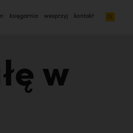
on
księgarnia
wesprzyj
kontakt
łę w
iacoto. Wrócił na pogrzeb braci. | JESTEM,