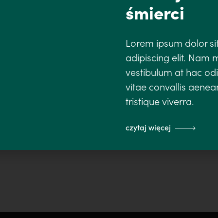
śmierci
Lorem ipsum dolor si
adipiscing elit. Nam
vestibulum at hac odi
vitae convallis aenean
tristique viverra.
muzyka liturgiczna
muzyka wielkanocna
ofiarujmy chwałę w wierz
czytaj więcej
anie pańskie