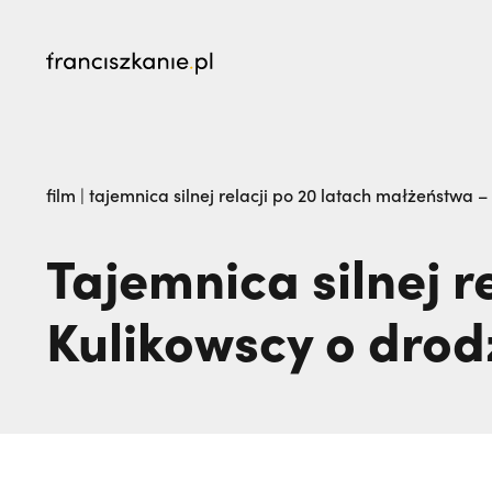
najczęściej wyszukiwane
Kalwaria Pacławska zaprasza na Wielki Odpu
film
|
tajemnica silnej relacji po 20 latach małżeństwa –
na pogrzeb braci. | JESTEM
Tajemnica silnej r
Kulikowscy o drod