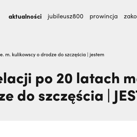
aktualności
jubileusz800
prowincja
zak
st.,
Nigdy nie przestać ufać (Mt 14, 22-33) | o. Zdzi
 e. m. kulikowscy o drodze do szczęścia | jestem
elacji po 20 latach 
ze do szczęścia | J