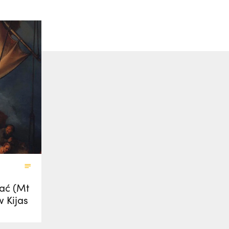
fać (Mt
w Kijas