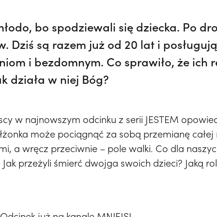
młodo, bo spodziewali się dziecka. Po dro
w. Dziś są razem już od 20 lat i posługuj
iom i bezdomnym. Co sprawiło, że ich re
Jak działa w niej Bóg?
wscy w najnowszym odcinku z serii JESTEM opowied
żonka może pociągnąć za sobą przemianę całej ro
emi, a wręcz przeciwnie – pole walki. Co dla naszy
ak przeżyli śmierć dwojga swoich dzieci? Jaką rol
 Odcinek już na kanale MNIEJSI.