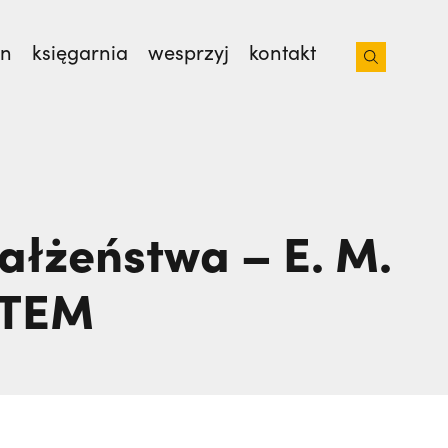
on
księgarnia
wesprzyj
kontakt
sław Kijas,
Otwierał misję w Pariacoto. Wrócił
małżeństwa – E. M.
ESTEM