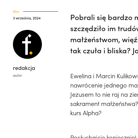
film
Pobrali się bardzo 
3 września, 2024
szczędziło im trudó
małżeństwom, więźn
tak czuła i bliska? 
redakcja
Ewelina i Marcin Kuliko
autor
nawrócenie jednego mał
Jezusem to nie raj na zi
sakrament małżeństwa? J
kurs Alpha?
Posłuchajcie koniecznie!