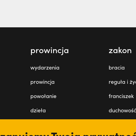
prowincja
zakon
wydarzenia
bracia
prowincja
reguła i ży
powołanie
franciszek
dzieła
duchowoś
misje
święci
zanujemy Twoją prywatno