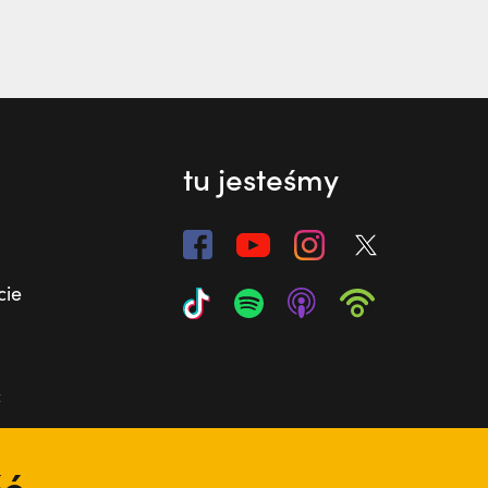
tu jesteśmy
cie
ć
ść