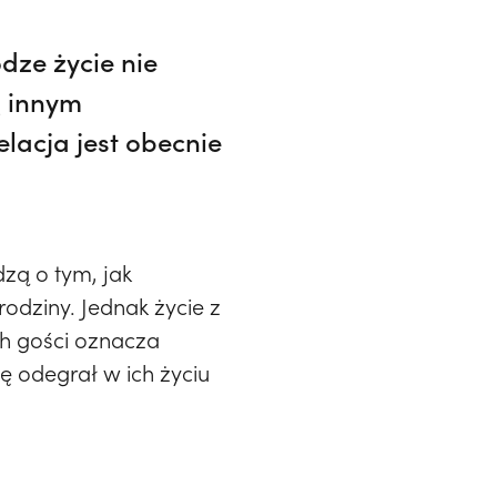
dze życie nie
ą innym
lacja jest obecnie
zą o tym, jak
dziny. Jednak życie z
ch gości oznacza
ę odegrał w ich życiu