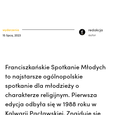
polskich misjonarzy? | JESTEM,
Nie
klasztory
święci
wiedziała, że żegna go na zawsze | JESTEM
kuria prowincjalna
ochrona małoletnich
redakcja
wydarzenia
autor
15 lipca, 2023
Franciszkańskie Spotkanie Młodych
to najstarsze ogólnopolskie
spotkanie dla młodzieży o
charakterze religijnym. Pierwsza
edycja odbyła się w 1988 roku w
Kalwarii Pacławskiej. Znajduje się