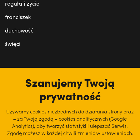
reguła i życie
franciszek
duchowość
święci
tu jesteśmy
Szanujemy Twoją
prywatność
Używamy cookies niezbędnych do działania strony oraz
– za Twoją zgodą – cookies analitycznych (Google
Analytics), aby
tworzyć statystyki i ulepszać Serwis.
Zgodę możesz w każdej chwili zmienić w ustawieniach.